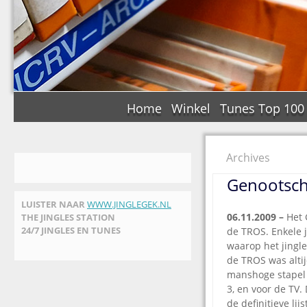
Home
Winkel
Tunes Top 100
Archives
Genootscha
LUISTER NAAR
WWW.JINGLEGEK.NL
06.11.2009 –
Het G
THE JINGLES STATION
24/7 JINGLES EN TUNES
de TROS. Enkele 
waarop het jingle
de TROS was altij
manshoge stapel 
3, en voor de TV.
de definitieve li