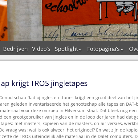
Bedrijven
Video’s
Spotlight
Fotopagina’s
Ove
De Tourflitsjingle –
JAM in pictures
wie zijn de makers?
PAMS in pictures
Jingledemo’s en hun
TM in pictures
tags
p krijgt TROS jingletapes
Pepper & Tanner i
Dallas jingle city
pictures
De Tourtune
enootschap Radiojingles en -tunes krijgt een groot deel van het ji
Top Format in
jaren geleden inventariseerde het genootschap alle tapes en DAT-
Ferry Maat 65
pictures
materiaal voor deze omroep in Hilversum staat. Dat bleek nog een h
Ferry Maat interview
Dik Voormekaar in
d een grootgebruiker van jingles en in de loop der jaren had dat g
foto’s
tapes: met masters, kopieën van de masters, on-air versies, werk
Jingle Awards
 De vraag was: wat is ook alweer het origineel? En wat zijn de kopi
Jingle NIEUW
jst zette de TROS uiteindelijk alle materiaal in de Dalet-computers