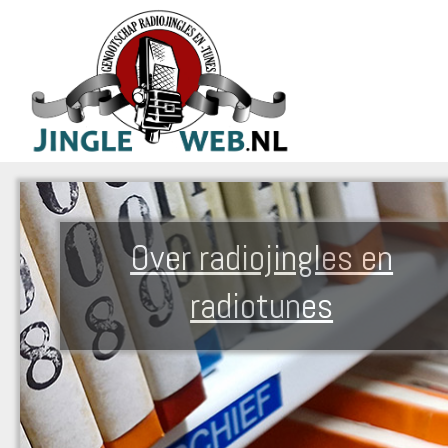
Over radiojingles en
radiotunes