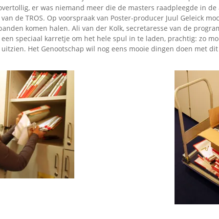
Omroepbanden
vertollig, er was niemand meer die de masters raadpleegde in de a
g van de TROS. Op voorspraak van Poster-producer Juul Geleick moc
Stoomfluit Klaas
anden komen halen. Ali van der Kolk, secretaresse van de progr
Vaak
een speciaal karretje om het hele spul in te laden, prachtig: zo m
Uitvinding
k uitzien. Het Genootschap wil nog eens mooie dingen doen met dit 
jinglecassette