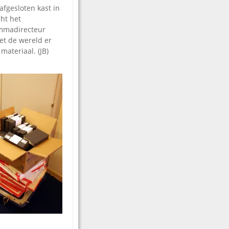
fgesloten kast in
ht het
ammadirecteur
oet de wereld er
materiaal. (JB)