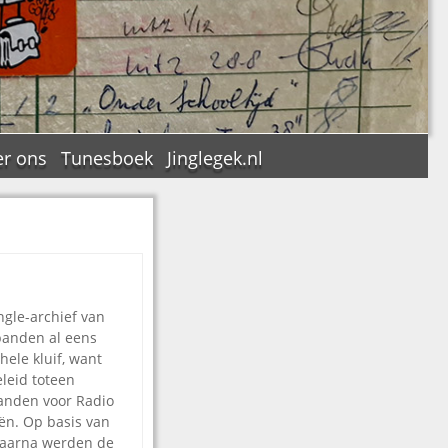
r ons
Tunesboek
Jinglegek.nl
n
ngle-archief van
banden al eens
ele kluif, want
eleid toteen
banden voor Radio
eën. Op basis van
. Daarna werden de