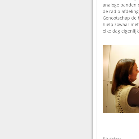
analoge banden o
de radio-afdelin
Genootschap de b
hielp zowaar met 
elke dag eigenlij
Dit delen: