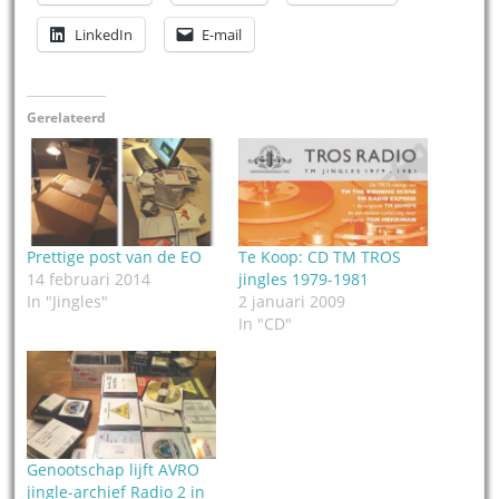
LinkedIn
E-mail
Gerelateerd
Prettige post van de EO
Te Koop: CD TM TROS
14 februari 2014
jingles 1979-1981
In "Jingles"
2 januari 2009
In "CD"
Genootschap lijft AVRO
jingle-archief Radio 2 in