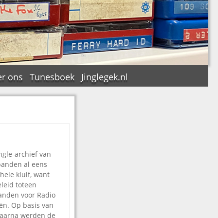
r ons
Tunesboek
Jinglegek.nl
n
ngle-archief van
banden al eens
ele kluif, want
eleid toteen
banden voor Radio
eën. Op basis van
. Daarna werden de