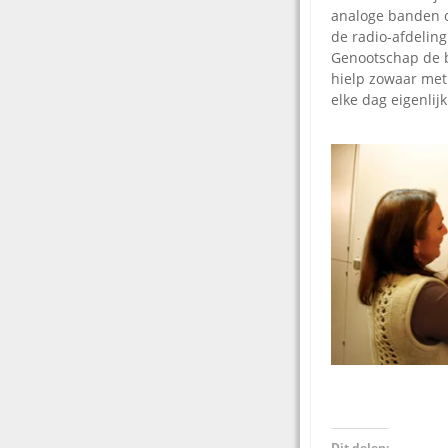
analoge banden o
de radio-afdelin
Genootschap de b
hielp zowaar met 
elke dag eigenlij
Dit delen: