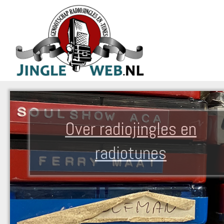
Over radiojingles en
radiotunes