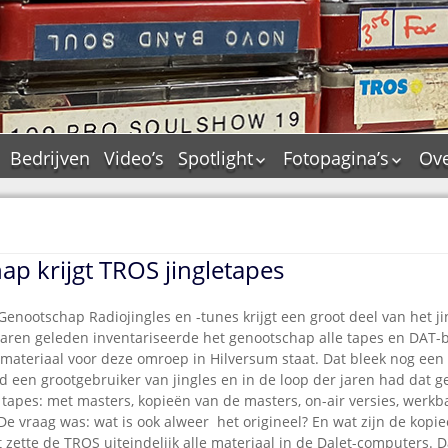
Bedrijven
Video’s
Spotlight
Fotopagina’s
Ove
De Tourflitsjingle –
JAM in pictures
wie zijn de makers?
PAMS in pictures
Jingledemo’s en hun
TM in pictures
tags
p krijgt TROS jingletapes
Pepper & Tanner i
Dallas jingle city
pictures
De Tourtune
enootschap Radiojingles en -tunes krijgt een groot deel van het ji
Top Format in
jaren geleden inventariseerde het genootschap alle tapes en DAT-
Ferry Maat 65
pictures
materiaal voor deze omroep in Hilversum staat. Dat bleek nog een h
Ferry Maat interview
Dik Voormekaar in
d een grootgebruiker van jingles en in de loop der jaren had dat g
foto’s
tapes: met masters, kopieën van de masters, on-air versies, werk
Jingle Awards
 De vraag was: wat is ook alweer het origineel? En wat zijn de kopi
Jingle NIEUW
jst zette de TROS uiteindelijk alle materiaal in de Dalet-computers