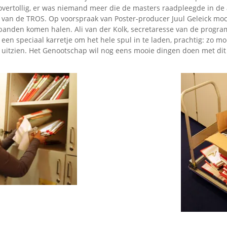
Omroepbanden
vertollig, er was niemand meer die de masters raadpleegde in de a
g van de TROS. Op voorspraak van Poster-producer Juul Geleick moc
Stoomfluit Klaas
anden komen halen. Ali van der Kolk, secretaresse van de progr
Vaak
een speciaal karretje om het hele spul in te laden, prachtig: zo m
Uitvinding
k uitzien. Het Genootschap wil nog eens mooie dingen doen met dit 
jinglecassette