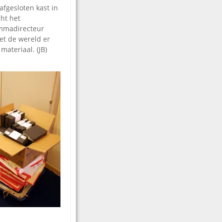
fgesloten kast in
ht het
ammadirecteur
oet de wereld er
materiaal. (JB)