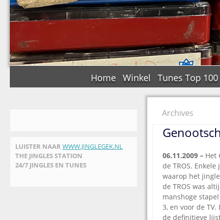
Home
Winkel
Tunes Top 100
Archives
Genootscha
LUISTER NAAR
WWW.JINGLEGEK.NL
06.11.2009 –
Het G
THE JINGLES STATION
24/7 JINGLES EN TUNES
de TROS. Enkele 
waarop het jingle
de TROS was altij
manshoge stapel 
3, en voor de TV.
de definitieve li