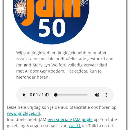
Wij van Jingleweb en Jinglegek hebben hebben
zojuist een speciale audio-felicitatie gestuurd aan
J
on
a
nd
M
ary Lyn Wolfert, volledig vervaardigd
met AI door Ger Koedam. Het cadeau kun je
hieronder horen.
Deze hele vrijdag kun je de audiofelicitatie ook horen op
www.jinglegek.nl
.
Inmiddels heeft JAM
een speciale JAM jingle
op YouTube
gezet, ingezongen op basis van
cut 11
uit Talk to us uit