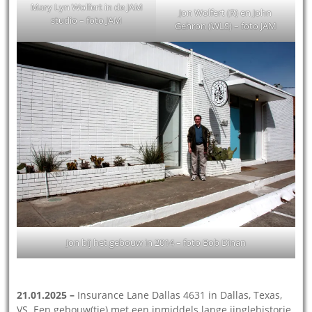
Mary Lyn Wolfert in de JAM
Jon Wolfert (R) en John
studio – foto JAM
Gehron (WLS) – foto JAM
Jon bij het gebouw in 2014 – foto Bob Dinan
21.01.2025
–
Insurance Lane Dallas 4631 in Dallas, Texas,
VS. Een gebouw(tje) met een inmiddels lange jinglehistorie.