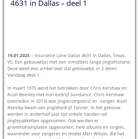
4631 in Dallas – deel 1
Insurance
Opgenomen
Opgenomen
Opgenomen
Lane Dallas
aan de
aan de
aan de
4631 in
Insurance
Insurance
Insurance
Dallas, foto
Lane Dallas
Lane Dallas
Lane Dallas
hersteld met
4631 in Dallas
4631 in Dallas
4631 in
AI
Dallas, met
o.a. Jon
19.01.2025
– Insurance Lane Dallas 4631 in Dallas, Texas,
Wolfert
VS. Een gebouw(tje) met een inmiddels lange jinglehistorie.
Deze week een artikel over dat gebouwtje, in 2 delen.
Vandaag deel 1.
In maart 1975 werd het betrokken door Chris Kershaw en
Rush Beesley met hun bedrijf Sundance. Chris Kershaw
(overleden in 2013) was jinglecomponist en -zanger, Rush
Beesley kwam van jinglebedrijf Tanner. In het gebouw
werden in anderhalf jaar tijd enkele handen vol
jinglepakketten opgenomen. Ook werden er
grammofoonplaten opgenomen; hele albums en singles,
waaronder voor zangeres en model Meri Wilson, die het