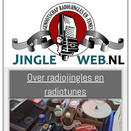
Over radiojingles en
radiotunes