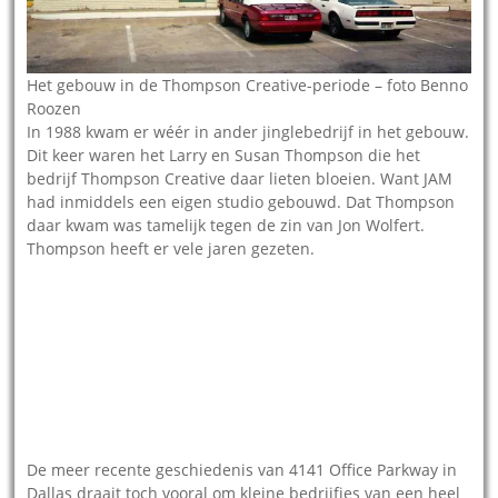
Het gebouw in de Thompson Creative-periode – foto Benno
Roozen
In 1988 kwam er wéér in ander jinglebedrijf in het gebouw.
Dit keer waren het Larry en Susan Thompson die het
bedrijf Thompson Creative daar lieten bloeien. Want JAM
had inmiddels een eigen studio gebouwd. Dat Thompson
daar kwam was tamelijk tegen de zin van Jon Wolfert.
Thompson heeft er vele jaren gezeten.
Insurance Lane Dallas 4631 in
Insurance Lane Dallas 4631 in
Dallas anno 2024 – The
Dallas anno 2024 – foto Google
Songbird Society
De meer recente geschiedenis van 4141 Office Parkway in
Dallas draait toch vooral om kleine bedrijfjes van een heel