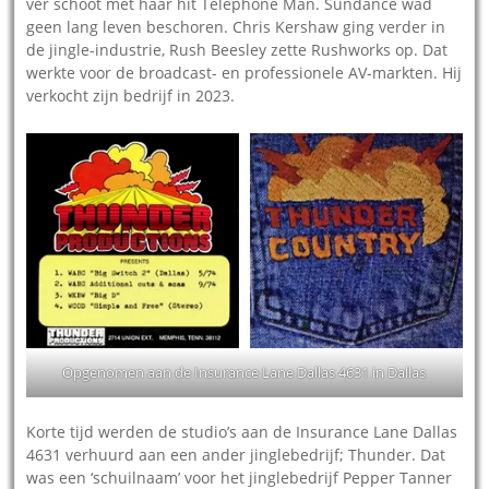
ver schoot met haar hit Telephone Man. Sundance wad
geen lang leven beschoren. Chris Kershaw ging verder in
de jingle-industrie, Rush Beesley zette Rushworks op. Dat
werkte voor de broadcast- en professionele AV-markten. Hij
verkocht zijn bedrijf in 2023.
Opgenomen aan de Insurance Lane Dallas 4631 in Dallas
Korte tijd werden de studio’s aan de Insurance Lane Dallas
4631 verhuurd aan een ander jinglebedrijf; Thunder. Dat
was een ‘schuilnaam’ voor het jinglebedrijf Pepper Tanner