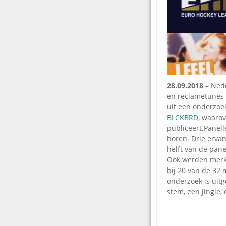
28.09.2018
– Ned
en reclametunes h
uit een onderzo
BLCKBRD
, waaro
publiceert.Panel
horen. Drie erva
helft van de pan
Ook werden merk
bij 20 van de 32 
onderzoek is uit
stem, een jingle,