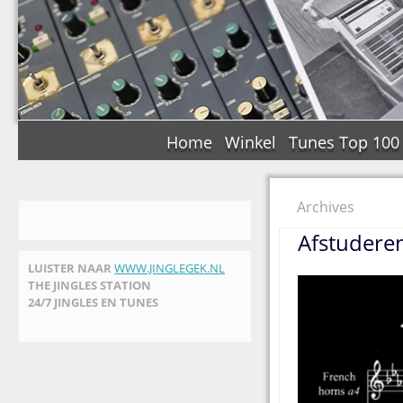
Home
Winkel
Tunes Top 100
Archives
Afstudere
LUISTER NAAR
WWW.JINGLEGEK.NL
THE JINGLES STATION
24/7 JINGLES EN TUNES