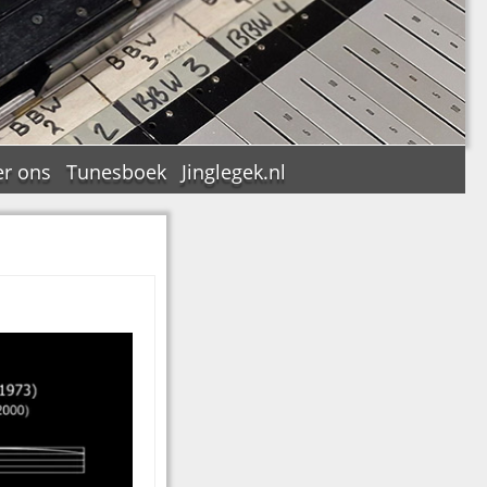
r ons
Tunesboek
Jinglegek.nl
n