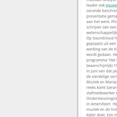
leader ook
visuee
seconde beschrev
presentatie gema
aan het werk. Phi
schrijver van ee
wetenschappelijk
Op Soundcloud h
geplaatst uit ee
werking van de Ko
wordt gedaan. He
programma “Het vo
(waarschijnlijk) 
In juni van dat j
de vierdelige seri
Muziek en Manipu
reeks komt Gerar
stafmedewerker m
Ondersteuningsin
in Amersfoort. Hi
muziek en de hist
kijker doet. Een 