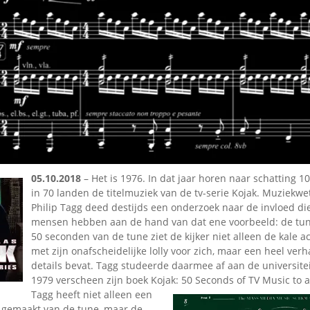
Omroepbanden
Stoomfluit Klaas
Vaak
Uitvinding
jinglecassette
05.10.2018
– Het is 1976. In dat jaar horen naar schatting 
in 70 landen de titelmuziek van de tv-serie Kojak. Muziekw
Philip Tagg deed destijds een onderzoek naar de invloed di
mensen hebben aan de hand van dat ene voorbeeld: de tune
50 seconden van de tune ziet de kijker niet alleen de kale ac
met zijn onafscheidelijke lolly voor zich, maar een heel ve
details bevat. Tagg studeerde daarmee af aan de universitei
1979 verscheen zijn boek Kojak: 50 Seconds of TV Music to a
Tagg heeft niet alleen een
 gemaakt van de tune, maar de