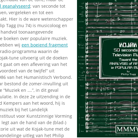
l geanalyseerd
; van seconde tot
en, vergeleken en tot een
akt. Hier is de ware wetenschapper
lip Tagg (nu 74) is musicoloog en
n handvol toonaangevende
e boeken over populaire muziek.
ebben wij
een boeiend fragment
n radio-programma waarin de
jak-tune uitvoerig uit de doeken
t gaat om een aflevering van het
ordeel van de twijfel” uit
1986 van het Humanistisch Verbond.
aar bestond de zomer-invulling uit
e “Muziek en ….”, in dit geval
latie. In deze 2e uitzending in de
d Kempers aan het woord, hij is
uziek bij het Landelijk
stituut voor Kunstzinnige Vorming
j legt aan de hand van de (blad-)
orie uit wat de Kojak-tune met de
mondelinge uitleg van het Philip