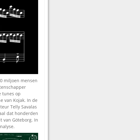
100 miljoen mensen
etenschapper
e tunes op
 van Kojak. In de
teur Telly Savalas
rhaal dat honderden
t van Göteborg. In
nalyse.