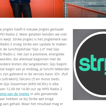
ke jingles heeft 6 nieuwe jingles gemaakt
NPO Radio 2. Meer getallen konden we niet
 kwijt. Strike Jingles is het jinglemerk van
 Radio 2 vroeg Strike een update te maken
an de lunchtijdshow “Gijs 2.0” met Gijs
Radio 2. Het zijn 6 positieve, energieke
worden, die allemaal beginnen met de
Andere kreten die langskomen: Gijs begint
ste begin van je middag, je luncht lekkerder
s zijn geleverd in de versies basic ID’s (full
 (ultrakort), falcons (?) en music beds.
et Gijs Staverman (KRO-NCRV,) is elke
van 12.00 tot 14.00 uur op NPO Radio 2.
emo van de jingles
in alle genoemde
daar hebben ze bij Strike wel enige
 aan gehad. Maar het resultaat mag er