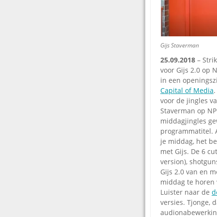
Gijs Staverman
25.09.2018
– Stri
voor Gijs 2.0 op 
in een openingszin
Capital of Media
.
voor de jingles v
Staverman op NPO 
middagjingles ge
programmatitel. 
je middag, het be
met Gijs. De 6 cut
version), shotguns
Gijs 2.0 van en m
middag te horen 
Luister naar de
d
versies. Tjonge, 
audionabewerking