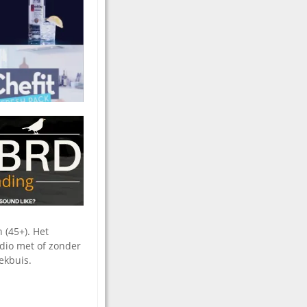
 (45+). Het
dio met of zonder
ekbuis.