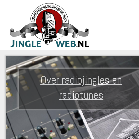
Over radiojingles en
radiotunes