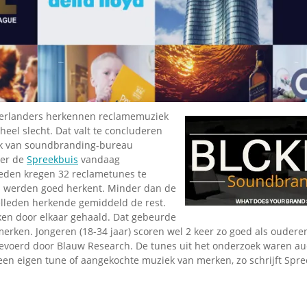
erlanders herkennen reclamemuziek
eel slecht. Dat valt te concluderen
ek van soundbranding-bureau
ver de
Spreekbuis
vandaag
leden kregen 32 reclametunes te
n werden goed herkent. Minder dan de
elleden herkende gemiddeld de rest.
en door elkaar gehaald. Dat gebeurde
merken. Jongeren (18-34 jaar) scoren wel 2 keer zo goed als ouderen
gevoerd door Blauw Research. De tunes uit het onderzoek waren au
 een eigen tune of aangekochte muziek van merken, zo schrijft Spre