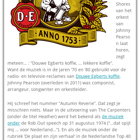
Shores
van het
orkest
van
Johnny
Pearso
n laat
horen,
zegt
meteen… : “Douwe Egberts koffie, … lekkere koffie”.
Want de muziek is in de jaren ’70 en ’80 gebruikt voor de
radio- en televisie-reclames van
Douwe Egberts koffie
.
Johnny Pearson (overleden in 2011) was componist,
arrangeur, songwriter en orkestleider.
Hij schreef het nummer “Autumn Reverie”. Dat zegt je
misschien niets. Maar in de uitvoering van The Carpenters
(onder de titel Heather) werd het bekend als
de muziek
onder
de Rob Out speech op 31 augustus 1974 (“…dat spijt
mij … voor Nederland…”). En als de muziek onder de
rubriek ‘De plaat en zijn verhaal’ in de Nederlandse Top 40