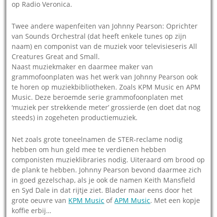
op Radio Veronica.
Twee andere wapenfeiten van Johnny Pearson: Oprichter
van Sounds Orchestral (dat heeft enkele tunes op zijn
naam) en componist van de muziek voor televisieseris All
Creatures Great and Small.
Naast muziekmaker en daarmee maker van
grammofoonplaten was het werk van Johnny Pearson ook
te horen op muziekbibliotheken. Zoals KPM Music en APM
Music. Deze beroemde serie grammofoonplaten met
‘muziek per strekkende meter’ grossierde (en doet dat nog
steeds) in zogeheten productiemuziek.
Net zoals grote toneelnamen de STER-reclame nodig
hebben om hun geld mee te verdienen hebben
componisten muzieklibraries nodig. Uiteraard om brood op
de plank te hebben. Johnny Pearson bevond daarmee zich
in goed gezelschap, als je ook de namen Keith Mansfield
en Syd Dale in dat rijtje ziet. Blader maar eens door het
grote oeuvre van
KPM Music
of
APM Music
. Met een kopje
koffie erbij…