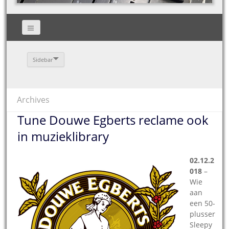
Sidebar
Archives
Tune Douwe Egberts reclame ook
in muzieklibrary
02.12.2
018
–
Wie
aan
een 50-
plusser
Sleepy