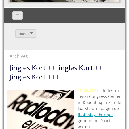
Sidebar
Archives
Jingles Kort ++ Jingles Kort ++
Jingles Kort +++
19.03.2011
– In het in
Tivoli Congress Center
in Kopenhagen zijn de
laatste drie dagen de
Radiodays Europe
gehouden. Daarbij
waren