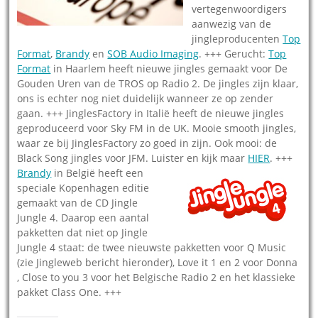
vertegenwoordigers
aanwezig van de
jingleproducenten
Top
Format
,
Brandy
en
SOB Audio Imaging
. +++ Gerucht:
Top
Format
in Haarlem heeft nieuwe jingles gemaakt voor De
Gouden Uren van de TROS op Radio 2. De jingles zijn klaar,
ons is echter nog niet duidelijk wanneer ze op zender
gaan. +++ JinglesFactory in Italië heeft de nieuwe jingles
geproduceerd voor Sky FM in de UK. Mooie smooth jingles,
waar ze bij JinglesFactory zo goed in zijn. Ook mooi: de
Black Song jingles voor JFM. Luister en kijk maar
HIER
. +++
Brandy
in België heeft een
speciale Kopenhagen editie
gemaakt van de CD Jingle
Jungle 4. Daarop een aantal
pakketten dat niet op Jingle
Jungle 4 staat: de twee nieuwste pakketten voor Q Music
(zie Jingleweb bericht hieronder), Love it 1 en 2 voor Donna
, Close to you 3 voor het Belgische Radio 2 en het klassieke
pakket Class One. +++