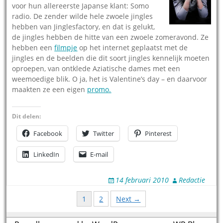
voor hun allereerste Japanse klant: Somo
radio. De zender wilde hele zwoele jingles
hebben van Jinglesfactory, en dat is gelukt,
de jingles hebben de hitte van een zwoele zomeravond. Ze
hebben een
filmpje
op het internet geplaatst met de
jingles en de beelden die dit soort jingles kennelijk moeten
oproepen, van ontklede Aziatische dames met een
weemoedige blik. O ja, het is Valentine’s day – en daarvoor
maakten ze een eigen
promo.
Dit delen:
Facebook
Twitter
Pinterest
LinkedIn
E-mail
14 februari 2010
Redactie
Posts
1
2
Next →
navigation