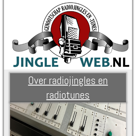
Over radiojingles en
radiotunes