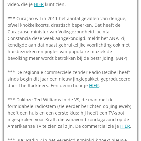
video, die je
HIER
kunt zien.
*** Curaçao wil in 2011 het aantal gevallen van dengue,
ofwel knokkelkoorts, drastisch beperken. Dat heeft de
Curaçaose minister van Volksgezondheid Jacinta
Constancia deze week aangekondigd, meldt het ANP. Zij
kondigde aan dat naast gebruikelijke voorlichting ook met
huisbezoeken en jingles van populaire muziek de
bevolking meer wordt betrokken bij de bestrijding. (ANP)
*** De regionale commerciele zender Radio Decibel heeft
sinds begin dit jaar een nieuw jinglepakket, geproduceerd
door The Rockteers. Een demo hoor je
HIER
.
*** Dakloze Ted Williams in de VS, de man met de
formidabele radiostem (zie eerder berichten op Jingleweb)
heeft een huis en een eerste klus: hij heeft een TV-spot
ingesproken voor Kraft, die vanavond zondagavond op de
Amerikaanse TV te zien zal zijn. De commercial zie je
HIER
.
*** BBC Radio 2 in het Verenigd Koninkrijk zoekt nieuwe