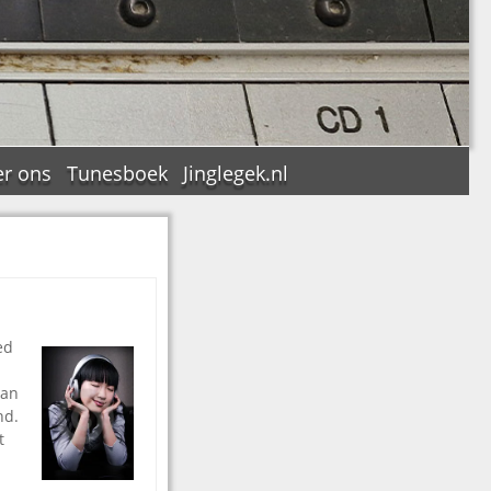
r ons
Tunesboek
Jinglegek.nl
n
ed
van
nd.
t