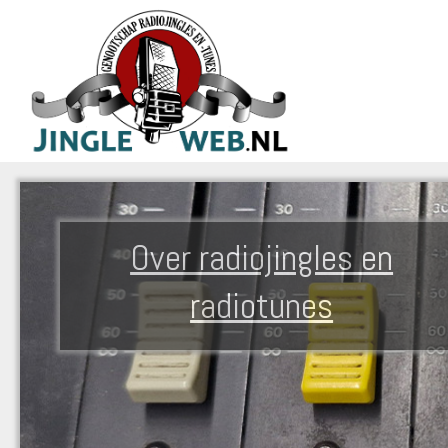
Over radiojingles en
radiotunes