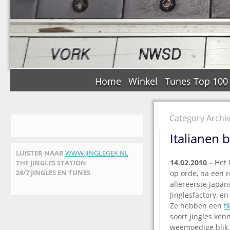
Home
Winkel
Tunes Top 100
Category Archiv
Italianen 
LUISTER NAAR
WWW.JINGLEGEK.NL
14.02.2010 –
Het 
THE JINGLES STATION
24/7 JINGLES EN TUNES
op orde, na een 
allereerste Japan
Jinglesfactory, e
Ze hebben een
f
soort jingles ke
weemoedige blik. 