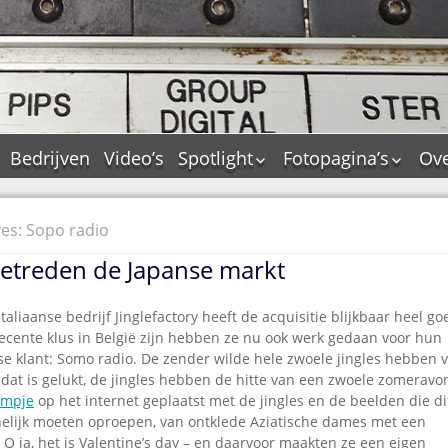
Bedrijven
Video’s
Spotlight
Fotopagina’s
Ove
De Tourflitsjingle –
JAM in pictures
wie zijn de makers?
PAMS in pictures
es: Sopo radio
Jingledemo’s en hun
TM in pictures
tags
betreden de Japanse markt
Pepper & Tanner i
Dallas jingle city
pictures
De Tourtune
Italiaanse bedrijf Jinglefactory heeft de acquisitie blijkbaar heel go
Top Format in
recente klus in België zijn hebben ze nu ook werk gedaan voor hun
Ferry Maat 65
pictures
se klant: Somo radio. De zender wilde hele zwoele jingles hebben 
Ferry Maat interview
Dik Voormekaar in
n dat is gelukt, de jingles hebben de hitte van een zwoele zomeravo
foto’s
ilmpje
op het internet geplaatst met de jingles en de beelden die di
Jingle Awards
nnelijk moeten oproepen, van ontklede Aziatische dames met een
Jingle NIEUW
O ja, het is Valentine’s day – en daarvoor maakten ze een eigen