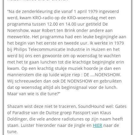
“Na de zenderkleuring die vanaf 1 april 1979 ingevoerd
werd, kwam KRO-radio op de KRO-woensdag met een
programma tussen 12.00 en 14.00 uur getiteld De
Noenshow, waar Robert ten Brink onder andere aan
meewerkte. Het programma had een leuke beginjingle aan
het begin van het eerste en tweede uur. Ik werkte in 1979
bij Philips Telecommunicatie Industrie in Huizen en het
werd bij ons een gewoonte om op woensdag te wachten
met het te gaan lunchen tot die krachtige beginjingle erin
kwam. Op een krachtig stukje muziek hoorde je dan een
mannenstem die op luide wijze riep : DE ….NOENSHOW.
Wij schreeuwden dan ook DE NOENSHOW en gebruikten
dat op woensdag altijd als beginsignaal voor de lunch.
Maar van wie is die tune?”
Shazam wist deze niet te traceren, SoundHound wel: Gates
of Paradise van de Duitse groep Passport van Klaus
Doldinger, die vele andere radiotunes op zijn naam heeft
staan. Luister hieronder naar de jingle en
HIER
naar de
tune.