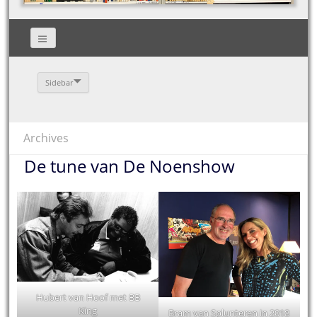
Sidebar
Archives
De tune van De Noenshow
Hubert van Hoof met BB
King
Bram van Splunteren in 2018