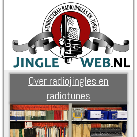
Over radiojingles en
radiotunes