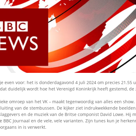
Omroepbanden
Stoomfluit Klaas
Vaak
Uitvinding
jinglecassette
 je even voor: het is donderdagavond 4 juli 2024 om precies 21.55 uu
dat duidelijk wordt hoe het Verenigd Koninkrijk heeft gestemd, de
ieke omroep van het VK – maakt tegenwoordig van alles een show. 
sluiting van de stembussen. De kijker ziet indrukwekkende beelden
slaggevers en de muziek van de Britse componist David Lowe. Hij m
e BBC Journaal en de vele, vele varianten. Zijn tunes kun je herke
oorgaans in is verwerkt.