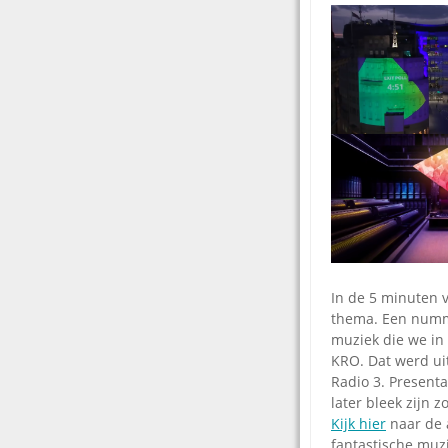
In de 5 minuten v
thema. Een numm
muziek die we in
KRO. Dat werd ui
Radio 3. Presenta
later bleek zijn zo
Kijk hier
naar de 
fantastische muz