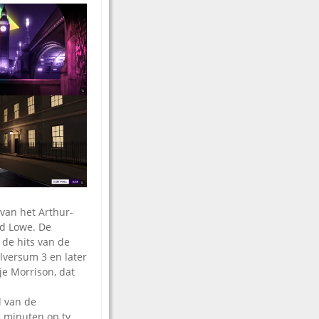
 van het Arthur-
d Lowe. De
de hits van de
lversum 3 en later
je Morrison, dat
l van de
 minuten op tv.