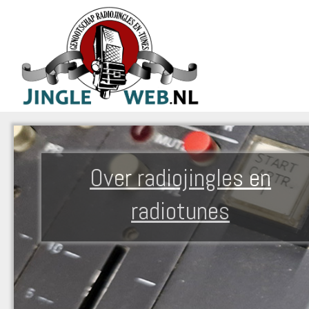
Over radiojingles en
radiotunes