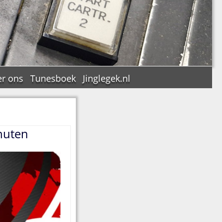
r ons
Tunesboek
Jinglegek.nl
nuten
n