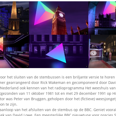
oor het sluiten van de stembussen is een briljante versie te horen
er gearrangeerd door Rick Wakeman en gecomponeerd door Davi
 Nederland ook kennen van het radioprogramma Het weeshuis van 
tgezonden van 11 oktober 1981 tot en met 29 december 1991 op Hi
tor was Peter van Bruggen, geholpen door het (fictieve) weesjonget
on te zijn.
aanloop van het afsluiten van de stembus op de BBC. Geniet voora
iek van David Lowe. Een meesterlijke BBC nieuwtune voor precies 5