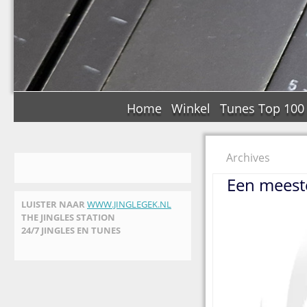
Home
Winkel
Tunes Top 100
Archives
Een meest
LUISTER NAAR
WWW.JINGLEGEK.NL
THE JINGLES STATION
24/7 JINGLES EN TUNES