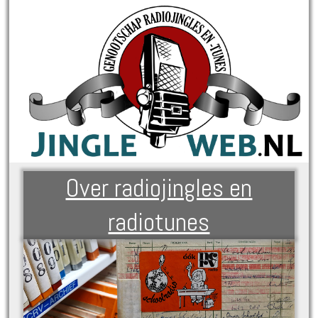
Over radiojingles en
radiotunes