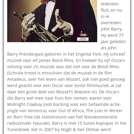
iedereen
fluit, en nu
is-ie
overleden:
John Barry.
Hij werd 77
jaar geleden
als John
Barry Prendergast geboren in het Engelse York. Hij schreef
muziek voor elf James Bond-films. En hoewel hij vijf Oscars
ontving voor z’n muziek, was dat
niet
voor de Bond-films.
(Schrale troost is misschien dat de muziek in de film
Amadeus, over het leven van Mozart, ook niet goed genoeg
werd geacht voor een Oscar voor beste filmmuziek, al zat
daar een groot deel van Mozart’s
Requiem
in). De Oscars
die Barry wel mee naar huis kon nemen, waren voor
Midnight Cowboy (ooit backing voor een befaamde actie-
jingle van Veronica), voor Out of Africa, The Lion in Winter
en Born Free (de stationstune van het Nieuwzeelandse
radiozender Hauraki). Barry is met 15 tunes koploper in het
Tunesboek, dat in 2007 bij Nijgh & Van Ditmar werd