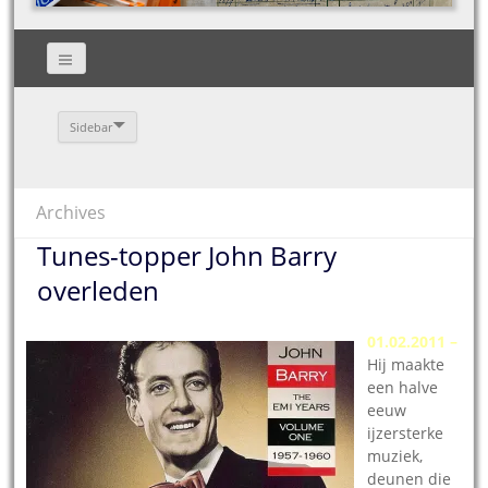
Sidebar
Archives
Tunes-topper John Barry
overleden
01.02.2011 –
Hij maakte
een halve
eeuw
ijzersterke
muziek,
deunen die