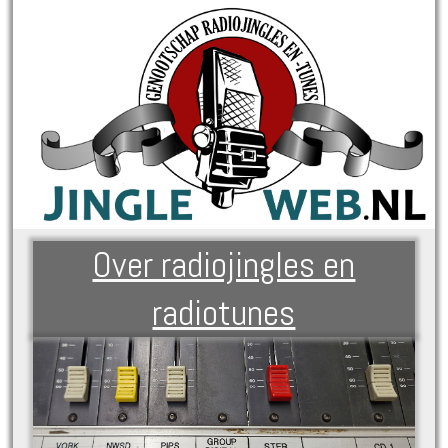
Over radiojingles en
radiotunes