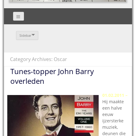
Sidebar
Category Archives: Oscar
Tunes-topper John Barry
overleden
01.02.2011 –
Hij maakte
een halve
eeuw
ijzersterke
muziek,
deunen die