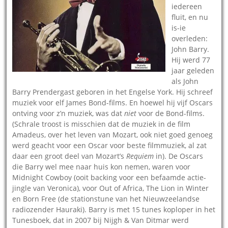
iedereen
fluit, en nu
is-ie
overleden:
John Barry.
Hij werd 77
jaar geleden
als John
Barry Prendergast geboren in het Engelse York. Hij schreef
muziek voor elf James Bond-films. En hoewel hij vijf Oscars
ontving voor z’n muziek, was dat
niet
voor de Bond-films.
(Schrale troost is misschien dat de muziek in de film
Amadeus, over het leven van Mozart, ook niet goed genoeg
werd geacht voor een Oscar voor beste filmmuziek, al zat
daar een groot deel van Mozart’s
Requiem
in). De Oscars
die Barry wel mee naar huis kon nemen, waren voor
Midnight Cowboy (ooit backing voor een befaamde actie-
jingle van Veronica), voor Out of Africa, The Lion in Winter
en Born Free (de stationstune van het Nieuwzeelandse
radiozender Hauraki). Barry is met 15 tunes koploper in het
Tunesboek, dat in 2007 bij Nijgh & Van Ditmar werd