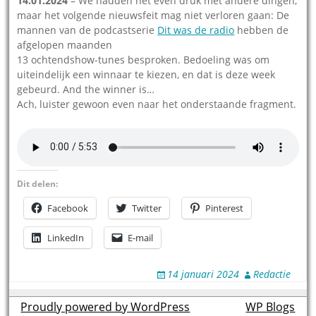
14.01.2024
– We hadden het even druk met andere dingen,
maar het volgende nieuwsfeit mag niet verloren gaan: De
mannen van de podcastserie
Dit was de radio
hebben de
afgelopen maanden
13 ochtendshow-tunes besproken. Bedoeling was om
uiteindelijk een winnaar te kiezen, en dat is deze week
gebeurd. And the winner is…
Ach, luister gewoon even naar het onderstaande fragment.
Dit delen:
Facebook
Twitter
Pinterest
LinkedIn
E-mail
14 januari 2024
Redactie
Proudly powered by WordPress
theme by
WP Blogs