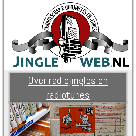
Over radiojingles en
radiotunes