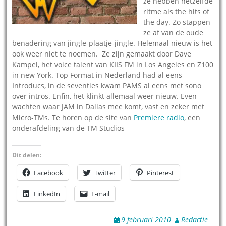
ze hebben hetzelfde
ritme als the hits of
the day. Zo stappen
ze af van de oude
benadering van jingle-plaatje-jingle. Helemaal nieuw is het
ook weer niet te noemen. Ze zijn gemaakt door Dave
Kampel, het voice talent van KIIS FM in Los Angeles en Z100
in new York. Top Format in Nederland had al eens
Introducs, in de seventies kwam PAMS al eens met sono
over intros. Enfin, het klinkt allemaal weer nieuw. Even
wachten waar JAM in Dallas mee komt, vast en zeker met
Micro-TMs. Te horen op de site van
Premiere radio
, een
onderafdeling van de TM Studios
Dit delen:
Facebook
Twitter
Pinterest
LinkedIn
E-mail
9 februari 2010
Redactie