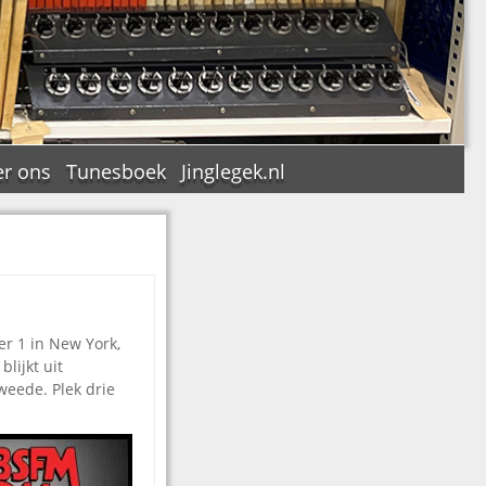
r ons
Tunesboek
Jinglegek.nl
n
er 1 in New York,
lijkt uit
weede. Plek drie