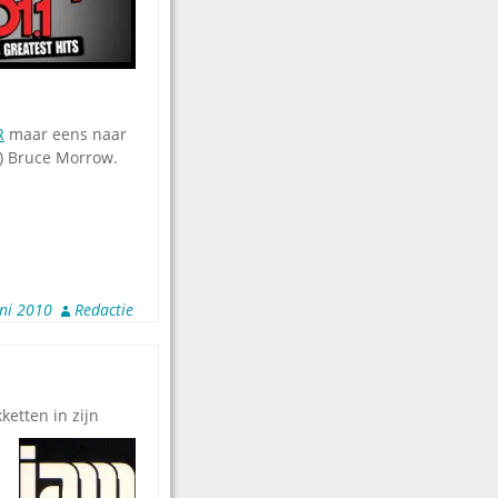
R
maar eens naar
n) Bruce Morrow.
uni 2010
Redactie
ketten in zijn