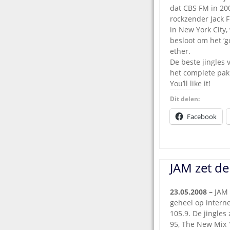
dat CBS FM in 20
rockzender Jack 
in New York City
besloot om het ‘
ether.
De beste jingles
het complete pakk
You’ll like it!
Dit delen:
Facebook
JAM zet d
23.05.2008 –
JAM C
geheel op interne
105.9. De jingles
95, The New Mix 1