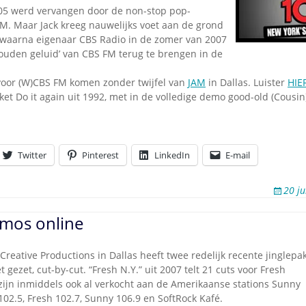
Omroepbanden
05 werd vervangen door de non-stop pop-
FM. Maar Jack kreeg nauwelijks voet aan de grond
Stoomfluit Klaas
, waarna eigenaar CBS Radio in de zomer van 2007
Vaak
gouden geluid’ van CBS FM terug te brengen in de
Uitvinding
jinglecassette
 voor (W)CBS FM komen zonder twijfel van
JAM
in Dallas. Luister
HIE
et Do it again uit 1992, met in de volledige demo good-old (Cousi
Twitter
Pinterest
LinkedIn
E-mail
20 j
emos online
reative Productions in Dallas heeft twee redelijk recente jinglepak
t gezet, cut-by-cut.
“Fresh N.Y.” uit 2007 telt 21 cuts voor Fresh
 zijn inmiddels ook al verkocht aan de Amerikaanse stations Sunny
02.5, Fresh 102.7, Sunny 106.9 en SoftRock Kafé.