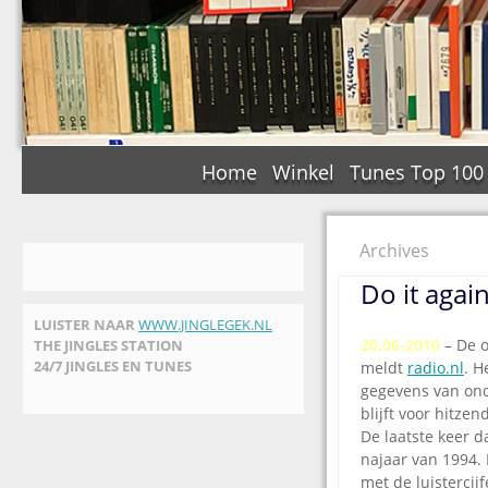
Home
Winkel
Tunes Top 100
Archives
Do it aga
LUISTER NAAR
WWW.JINGLEGEK.NL
20.06-2010
– De 
THE JINGLES STATION
24/7 JINGLES EN TUNES
meldt
radio.nl
. H
gegevens van ond
blijft voor hitze
De laatste keer d
najaar van 1994.
met de luistercijf