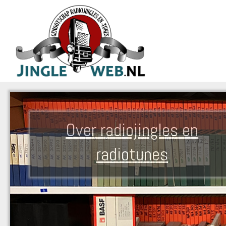
Over radiojingles en
radiotunes