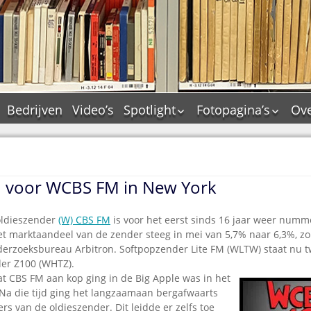
Bedrijven
Video’s
Spotlight
Fotopagina’s
Ove
De Tourflitsjingle –
JAM in pictures
wie zijn de makers?
PAMS in pictures
Jingledemo’s en hun
TM in pictures
tags
in voor WCBS FM in New York
Pepper & Tanner i
Dallas jingle city
pictures
De Tourtune
oldieszender
(W) CBS FM
is voor het eerst sinds 16 jaar weer numm
Top Format in
et marktaandeel van de zender steeg in mei van 5,7% naar 6,3%, zo b
Ferry Maat 65
pictures
erzoeksbureau Arbitron. Softpopzender Lite FM (WLTW) staat nu t
Ferry Maat interview
Dik Voormekaar in
nder Z100 (WHTZ).
foto’s
at CBS FM aan kop ging in de Big Apple was in het
Jingle Awards
 Na die tijd ging het langzaamaan bergafwaarts
Jingle NIEUW
ers van de oldieszender. Dit leidde er zelfs toe