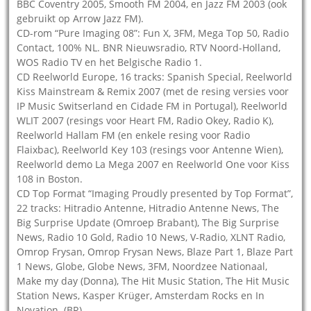
BBC Coventry 2005, Smooth FM 2004, en Jazz FM 2003 (ook
gebruikt op Arrow Jazz FM).
CD-rom “Pure Imaging 08”: Fun X, 3FM, Mega Top 50, Radio
Contact, 100% NL. BNR Nieuwsradio, RTV Noord-Holland,
WOS Radio TV en het Belgische Radio 1.
CD Reelworld Europe, 16 tracks: Spanish Special, Reelworld
Kiss Mainstream & Remix 2007 (met de resing versies voor
IP Music Switserland en Cidade FM in Portugal), Reelworld
WLIT 2007 (resings voor Heart FM, Radio Okey, Radio K),
Reelworld Hallam FM (en enkele resing voor Radio
Flaixbac), Reelworld Key 103 (resings voor Antenne Wien),
Reelworld demo La Mega 2007 en Reelworld One voor Kiss
108 in Boston.
CD Top Format “Imaging Proudly presented by Top Format”,
22 tracks: Hitradio Antenne, Hitradio Antenne News, The
Big Surprise Update (Omroep Brabant), The Big Surprise
News, Radio 10 Gold, Radio 10 News, V-Radio, XLNT Radio,
Omrop Frysan, Omrop Frysan News, Blaze Part 1, Blaze Part
1 News, Globe, Globe News, 3FM, Noordzee Nationaal,
Make my day (Donna), The Hit Music Station, The Hit Music
Station News, Kasper Krüger, Amsterdam Rocks en In
Novation. (BR)