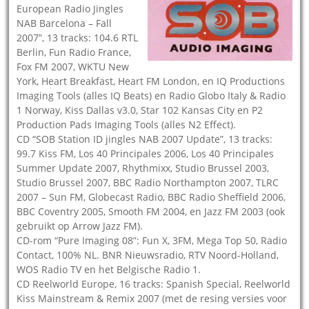
European Radio Jingles
NAB Barcelona – Fall
2007”, 13 tracks: 104.6 RTL
Berlin, Fun Radio France,
Fox FM 2007, WKTU New
York, Heart Breakfast, Heart FM London, en IQ Productions
Imaging Tools (alles IQ Beats) en Radio Globo Italy & Radio
1 Norway, Kiss Dallas v3.0, Star 102 Kansas City en P2
Production Pads Imaging Tools (alles N2 Effect).
CD “SOB Station ID jingles NAB 2007 Update”, 13 tracks:
99.7 Kiss FM, Los 40 Principales 2006, Los 40 Principales
Summer Update 2007, Rhythmixx, Studio Brussel 2003,
Studio Brussel 2007, BBC Radio Northampton 2007, TLRC
2007 – Sun FM, Globecast Radio, BBC Radio Sheffield 2006,
BBC Coventry 2005, Smooth FM 2004, en Jazz FM 2003 (ook
gebruikt op Arrow Jazz FM).
CD-rom “Pure Imaging 08”: Fun X, 3FM, Mega Top 50, Radio
Contact, 100% NL. BNR Nieuwsradio, RTV Noord-Holland,
WOS Radio TV en het Belgische Radio 1.
CD Reelworld Europe, 16 tracks: Spanish Special, Reelworld
Kiss Mainstream & Remix 2007 (met de resing versies voor