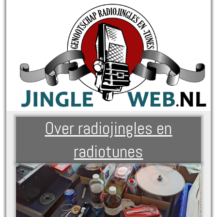
Over radiojingles en
radiotunes