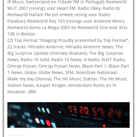
IP Music Switserland en Cidade FM in Portugal), Reelworld
WLIT 2007 (resings voor Heart FM, Radio Okey, Radio K),
Reelworld Hallam FM (en enkele resing voor Radio
Flaixbac), Reelworld Key 103 (resings voor Antenne Wien),
Reelworld demo La Mega 2007 en Reelworld One voor Kiss
108 in Boston.
CD Top Format “Imaging Proudly presented by Top Format”,
22 tracks: Hitradio Antenne, Hitradio Antenne News, The
Big Surprise Update (Omroep Brabant), The Big Surprise
News, Radio 10 Gold, Radio 10 News, V-Radio, XLNT Radio,
Omrop Frysan, Omrop Frysan News, Blaze Part 1, Blaze Part
1 News, Globe, Globe News, 3FM, Noordzee Nationaal,
Make my day (Donna), The Hit Music Station, The Hit Music
Station News, Kasper Krüger, Amsterdam Rocks en In
Novation. (BR)