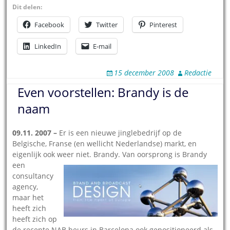
Dit delen:
Facebook
Twitter
Pinterest
LinkedIn
E-mail
15 december 2008
Redactie
Even voorstellen: Brandy is de
naam
09.11. 2007 –
Er is een nieuwe jinglebedrijf op de
Belgische, Franse (en wellicht Nederlandse) markt, en
eigenlijk ook weer niet. Brandy.
Van oorsprong is Brandy
een
consultancy
agency,
maar het
heeft zich
heeft zich op
de recente NAB beurs in Barcelona ook gepositioneerd als