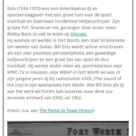
Enis (1934-1973) was een Amerikaanse dj en
sportverslaggever met een groot hart voor de sport
trashball en daarnaast incidenteel liedjesschrijver. Zijn
groote ‘hit’: Shame on me, gezongen door onder meer
Bobby Bare, zo valt te lezen op
Discogs
.
Hij woonde en werkte in Fort Worth, een stad 50 kilometer
ten westen van Dallas. Bill Enis wordt online omschreven
als een zeer positieve persoonlijkheid, een geweldige
liedjesschrijver en een groot fan van sport én dus
trashball. Hij werkte onder meer als sportredacteur voor
KPRC-TV in Houston, voor WBAP in Fort Worth en was in
zijn jongere jaren dj bij radiostation KXOL (The sound of
the city) in zijn woonplaats Fort Worth. Wie Bill Enis als dj
aan het werk wil horen, kan luisteren naar deze uur
durende aircheck van KXOL uit 1962.
(Foto’s: o.a. van
The Portal to Texas History
)