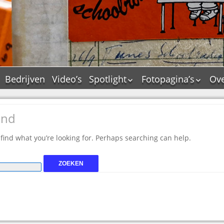
Bedrijven
Video’s
Spotlight
Fotopagina’s
Ove
De Tourflitsjingle –
JAM in pictures
wie zijn de makers?
PAMS in pictures
und
Jingledemo’s en hun
TM in pictures
tags
 find what you’re looking for. Perhaps searching can help.
Pepper & Tanner i
Dallas jingle city
pictures
De Tourtune
Top Format in
Ferry Maat 65
pictures
Ferry Maat interview
Dik Voormekaar in
foto’s
Jingle Awards
Jingle NIEUW