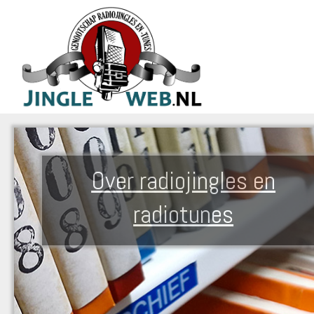
Over radiojingles en
radiotunes