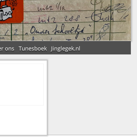
r ons
Tunesboek
Jinglegek.nl
n