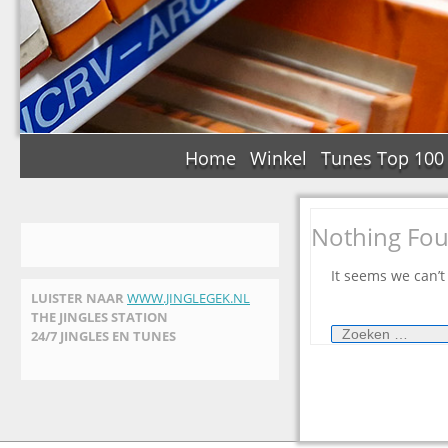
Home
Winkel
Tunes Top 100
Nothing Fo
It seems we can’t
LUISTER NAAR
WWW.JINGLEGEK.NL
THE JINGLES STATION
Zoeken
24/7 JINGLES EN TUNES
naar: