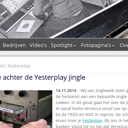
Bedrijven
Video’s
Spotlight
Fotopagina’s
Ove
De Tourflitsjingle –
JAM in pictures
wie zijn de makers?
PAMS in pictures
es: Yesterplay
Jingledemo’s en hun
TM in pictures
tags
e achter de Yesterplay jingle
Pepper & Tanner i
Dallas jingle city
pictures
De Tourtune
14.11.2014
– Wij van Jingleweb doen 
Top Format in
de herkomst van een bepaalde jingle p
Ferry Maat 65
pictures
zoeken. In dit geval gaat het over de j
Ferry Maat interview
Dik Voormekaar in
Al vanaf Radio Veronica vanaf zee op d
foto’s
Jingle Awards
bij de TROS en VOO in reprise. De sc
ervan hoor je
Yesterplay
. Bij ons in 
Jingle NIEUW
boeken’ stond tot nu toe dat Veronica