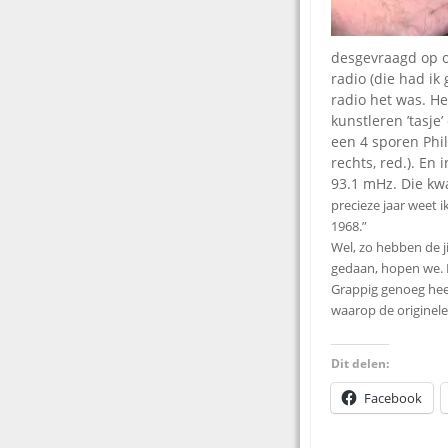
desgevraagd op o
radio (die had ik
radio het was. He
kunstleren ’tasj
een 4 sporen Phil
rechts, red.). En
93.1 mHz. Die kw
precieze jaar weet 
1968.”
Wel, zo hebben de j
gedaan, hopen we. B
Grappig genoeg hee
waarop de originele
Dit delen:
Facebook