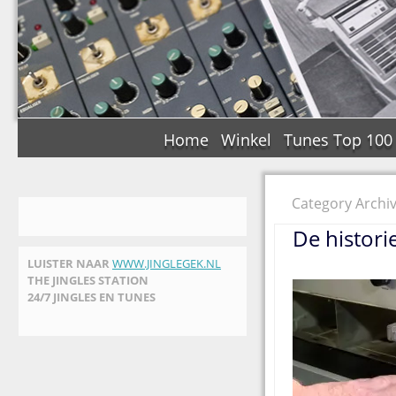
Home
Winkel
Tunes Top 100
Category Archiv
De histori
LUISTER NAAR
WWW.JINGLEGEK.NL
THE JINGLES STATION
24/7 JINGLES EN TUNES