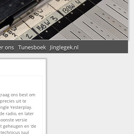
r ons
Tunesboek
Jinglegek.nl
n
graag ons best om
recies uit te
ingle Yesterplay.
e radio, en later
hoonste versie
het geheugen en ‘de
-technicus Juul