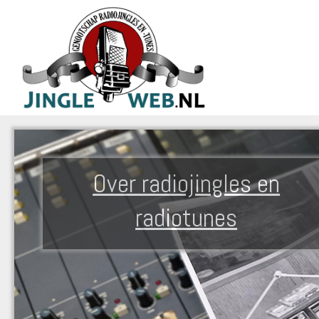
Over radiojingles en
radiotunes