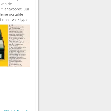
 van de
a!”, antwoordt Juul
leine portable
et meer welk type