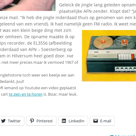
Omroepbanden
Geleick de jingle lang geleden opnam
plaatselijke AFN-zender. Klopt dat? “J
Stoomfluit Klaas
nze mail. “Ik heb die jingle inderdaad thuis op genomen van een k
Vaak
 geleend van een vriend). Ik had namelijk geen FM radio.
Ik weet ni
Uitvinding
t was een klein beige ding met zo’n
jinglecassette
e’ er omheen. De opname maakte ik op
ips recorder, de EL3556 (afbeelding
 inderdaad van AFN – Soesterberg op
am in Hilversum heel goed door.
Het
ik niet meer precies maar ik vermoed 1967 of
inglehistorie toch weer een beetje eer aan
edankt, Juul!
ft iemand op Youtube een video geplaatst
 cart
te zien en te horen
is. Bizar, maar leuk.
Twitter
Pinterest
LinkedIn
E-mail