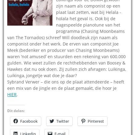
zijn naam als componist op een
plaat laat zetten, wat bij Helala -
holala het geval is. Ook bij de
nagespeelde pianotune van het
programma (Chasing Moonbeams
van The Tornados) schreef Will doodleuk zijn naam als
componist onder het werk. De erven van componist Joe
Meek (bedenker en producer van Chasing Moonbeams)
waren ‘not amused’ en stuurden een rekening van 600.000
gulden. Wie weet zullen de rechthebbenden van Boosey &
Hawkes dat nu ook doen. Zij zullen zich afvragen: Luikinga,
Luikinga, jongetje wat doe je daar?
Sybrand Verwer – die ons op de plaat attendeerde – heeft
een mix van de jingle en de plaat gemaakt, die hoor je
HIER
.
Dit delen:
Facebook
Twitter
Pinterest
LinkedIn
E-mail