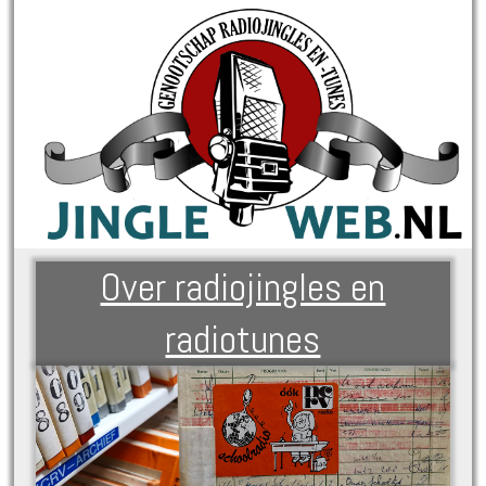
Over radiojingles en
radiotunes