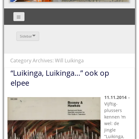
Sidebar
Category Archives: Will Luikinga
“Luikinga, Luikinga…” ook op
elpee
11.11.2014
–
Vijftig-
plussers
kennen ‘m
wel: de
jingle
“Luikinga,