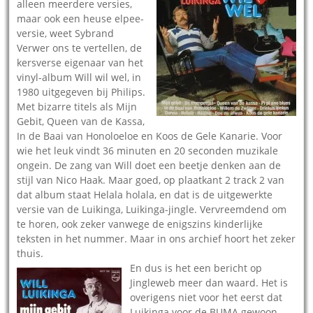
alleen meerdere versies,
maar ook een heuse elpee-
versie, weet Sybrand
Verwer ons te vertellen, de
kersverse eigenaar van het
vinyl-album Will wil wel, in
1980 uitgegeven bij Philips.
Met bizarre titels als Mijn
Gebit, Queen van de Kassa,
In de Baai van Honoloeloe en Koos de Gele Kanarie. Voor
wie het leuk vindt 36 minuten en 20 seconden muzikale
ongein. De zang van Will doet een beetje denken aan de
stijl van Nico Haak. Maar goed, op plaatkant 2 track 2 van
dat album staat Helala holala, en dat is de uitgewerkte
versie van de Luikinga, Luikinga-jingle. Vervreemdend om
te horen, ook zeker vanwege de enigszins kinderlijke
teksten in het nummer. Maar in ons archief hoort het zeker
thuis.
En dus is het een bericht op
Jingleweb meer dan waard. Het is
overigens niet voor het eerst dat
Luikinga voor de BUMA gewoon