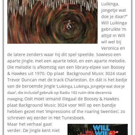
Luikinga,
jongetje wat
doe je daar?”
Will Luikinga
gebruikte ‘m
altijd in Will
wil wel bij
Veronica en
de latere zenders waar hij dit spel speelde. Sowieso een
aparte jingle, met een aparte tekst, en een aparte melodie.
Die melodie is afkomstig van een library-elpee van Boosey
& Hawkes uit 1970. Op plaat Background Music 3024 staat
Trevor Duncan met de track Charleston. En dát is het bedje
van de beroemde jingle
‘Luikinga, Luikinga, jongetje wat doe je
daar’, die inclusief gebruik op Radio 192 ruim drie decennia
Ooit moet iemand illegaal de Boosey & Hawkes
meeging.
plaat Background Music 3024 voor Will op een bandje
hebben gezet met ‘impressions of the roaring twenties’, zo
schreven wij eerder in Het Tunesboek.
Maar het verhaal gaat
verder. De jingle kent niet