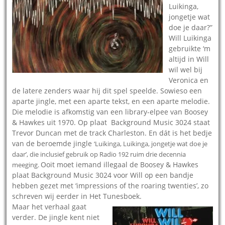
Luikinga,
jongetje wat
doe je daar?”
Will Luikinga
gebruikte ‘m
altijd in Will
wil wel bij
Veronica en
de latere zenders waar hij dit spel speelde. Sowieso een
aparte jingle, met een aparte tekst, en een aparte melodie.
Die melodie is afkomstig van een library-elpee van Boosey
& Hawkes uit 1970. Op plaat Background Music 3024 staat
Trevor Duncan met de track Charleston. En dát is het bedje
van de beroemde jingle
‘Luikinga, Luikinga, jongetje wat doe je
daar’, die inclusief gebruik op Radio 192 ruim drie decennia
Ooit moet iemand illegaal de Boosey & Hawkes
meeging.
plaat Background Music 3024 voor Will op een bandje
hebben gezet met ‘impressions of the roaring twenties’, zo
schreven wij eerder in Het Tunesboek.
Maar het verhaal gaat
verder. De jingle kent niet