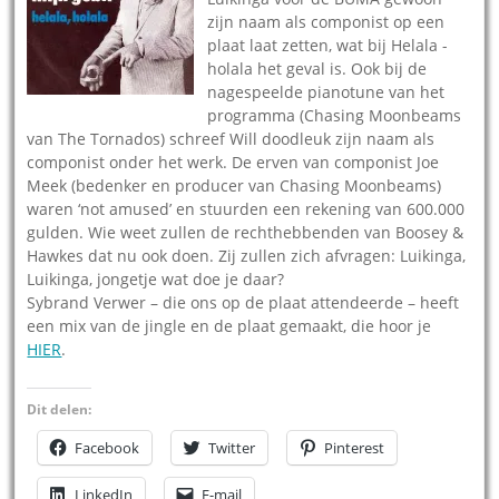
zijn naam als componist op een
plaat laat zetten, wat bij Helala -
holala het geval is. Ook bij de
nagespeelde pianotune van het
programma (Chasing Moonbeams
van The Tornados) schreef Will doodleuk zijn naam als
componist onder het werk. De erven van componist Joe
Meek (bedenker en producer van Chasing Moonbeams)
waren ‘not amused’ en stuurden een rekening van 600.000
gulden. Wie weet zullen de rechthebbenden van Boosey &
Hawkes dat nu ook doen. Zij zullen zich afvragen: Luikinga,
Luikinga, jongetje wat doe je daar?
Sybrand Verwer – die ons op de plaat attendeerde – heeft
een mix van de jingle en de plaat gemaakt, die hoor je
HIER
.
Dit delen:
Facebook
Twitter
Pinterest
LinkedIn
E-mail