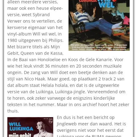
alleen meerdere versies,
maar ook een heuse elpee-
versie, weet Sybrand
Verwer ons te vertellen, de
kersverse eigenaar van het
vinyl-album Will wil wel, in
1980 uitgegeven bij Philips.
Met bizarre titels als Mijn
Gebit, Queen van de Kassa,
In de Baai van Honoloeloe en Koos de Gele Kanarie. Voor
wie het leuk vindt 36 minuten en 20 seconden muzikale
ongein. De zang van Will doet een beetje denken aan de
stijl van Nico Haak. Maar goed, op plaatkant 2 track 2 van
dat album staat Helala holala, en dat is de uitgewerkte
versie van de Luikinga, Luikinga-jingle. Vervreemdend om
te horen, ook zeker vanwege de enigszins kinderlijke
teksten in het nummer. Maar in ons archief hoort het zeker
thuis.
En dus is het een bericht op
Jingleweb meer dan waard. Het is
overigens niet voor het eerst dat
Luikinga voor de BUMA gewoon