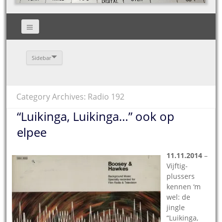
Sidebar
Category Archives: Radio 192
“Luikinga, Luikinga…” ook op
elpee
11.11.2014
–
Vijftig-
plussers
kennen ‘m
wel: de
jingle
“Luikinga,