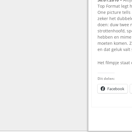
T
op Format legt h
One picture tells
zeker het dubbele
doen: duw twee m
strottenhoofd, sp
hebben en mime te
moeten komen. Zo 
en dat geluk valt
Het filmpje staat
Dit delen:
Facebook