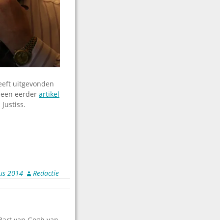
heeft uitgevonden
t een eerder
artikel
Justiss.
us 2014
Redactie
 Bart van Gogh van