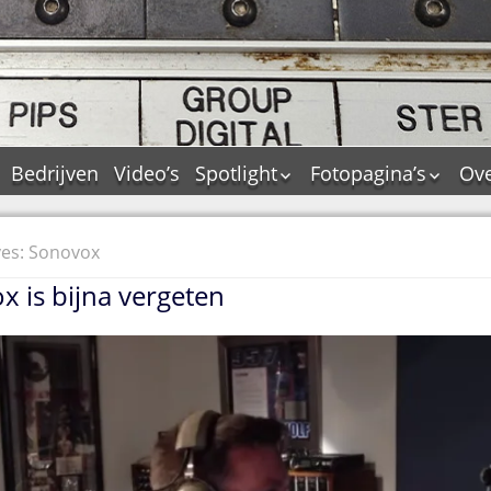
Bedrijven
Video’s
Spotlight
Fotopagina’s
Ove
De Tourflitsjingle –
JAM in pictures
wie zijn de makers?
PAMS in pictures
ves: Sonovox
Jingledemo’s en hun
TM in pictures
tags
 is bijna vergeten
Pepper & Tanner i
Dallas jingle city
pictures
De Tourtune
Top Format in
Ferry Maat 65
pictures
Ferry Maat interview
Dik Voormekaar in
foto’s
Jingle Awards
Jingle NIEUW