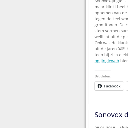
Sonovox-jingle is
maar klinkt heel 
opnemen van de s
tegen de keel w
grondtonen. De 
stem vormen same
wellicht uit de 
Ook was de klank
uit de jaren ’40!
toen hij zich ele
op Jingleweb
hier
Dit delen:
Facebook
Sonovox d
30.01.2010 –
Alti