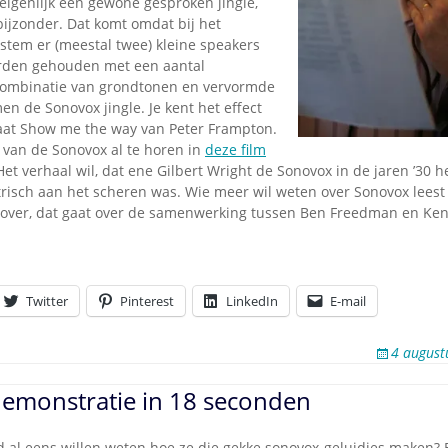
 eigenlijk een gewone gesproken jingle,
bijzonder. Dat komt omdat bij het
tem er (meestal twee) kleine speakers
orden gehouden met een aantal
combinatie van grondtonen en vervormde
n de Sonovox jingle. Je kent het effect
plaat Show me the way van Peter Frampton.
 van de Sonovox al te horen in
deze film
! Het verhaal wil, dat ene Gilbert Wright de Sonovox in de jaren ’30 
ktrisch aan het scheren was. Wie meer wil weten over Sonovox lees
over, dat gaat over de samenwerking tussen Ben Freedman en Ken 
Twitter
Pinterest
LinkedIn
E-mail
4 august
emonstratie in 18 seconden
jd al eens willen weten hoe ze die gekke sonovox-geluidjes maken?