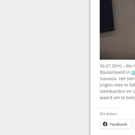
30.07.2016 – We 
Bijvoorbeeld in
d
Sonovox. Het (ve
jingles mee te fa
stembanden en cre
waard om te bekij
Dit delen:
Facebook