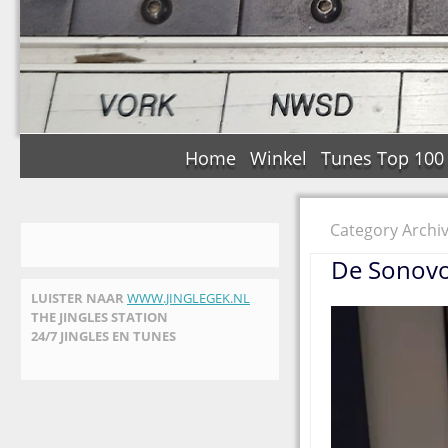
Home
Winkel
Tunes Top 100
Category Archi
De Sonovox
LUISTER NAAR
WWW.JINGLEGEK.NL
THE JINGLES STATION
24/7 JINGLES EN TUNES