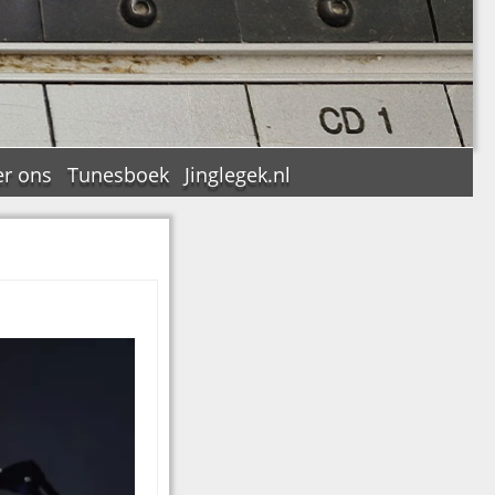
r ons
Tunesboek
Jinglegek.nl
n