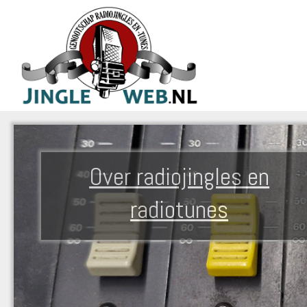
Over radiojingles en
radiotunes