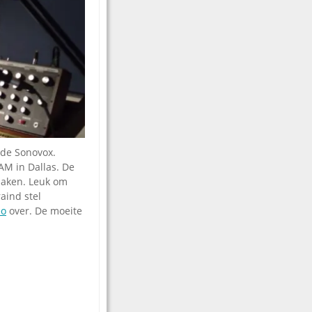
 de Sonovox.
AM in Dallas. De
maken. Leuk om
aind stel
eo
over. De moeite