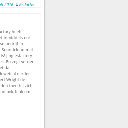
uli 2016
Redactie
actory heeft
et inmiddels ook
e bedrijf in
 Soundcloud met
is! Jinglesfactory
es. En zegt verder
et dat
leweb al eerder
bert Wright de
nden toen hij zich
dan ook, leuk om