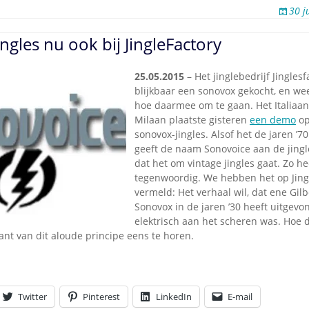
30 j
ngles nu ook bij JingleFactory
25.05.2015
– Het jinglebedrijf Jinglesf
blijkbaar een sonovox gekocht, en we
hoe daarmee om te gaan. Het Italiaans
Milaan plaatste gisteren
een demo
op
sonovox-jingles. Alsof het de jaren ’70 
geeft de naam Sonovoice aan de jingl
dat het om vintage jingles gaat. Zo he
tegenwoordig. We hebben het op Jing
vermeld: Het verhaal wil, dat ene Gil
Sonovox in de jaren ’30 heeft uitgevo
elektrisch aan het scheren was. Hoe 
iant van dit aloude principe eens te horen.
Twitter
Pinterest
LinkedIn
E-mail