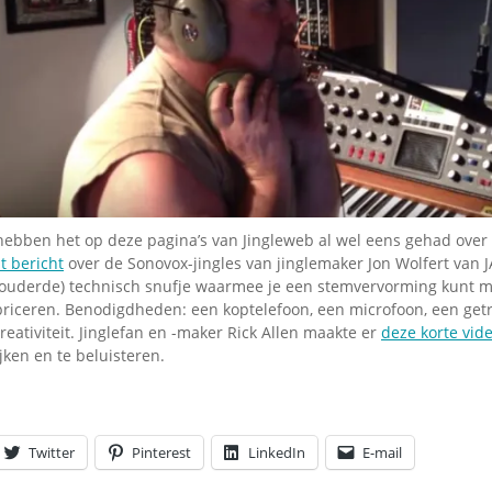
Omroepbanden
Stoomfluit Klaas
Vaak
Uitvinding
jinglecassette
hebben het op deze pagina’s van Jingleweb al wel eens gehad over
it bericht
over de Sonovox-jingles van jinglemaker Jon Wolfert van J
rouderde) technisch snufje waarmee je een stemvervorming kunt 
briceren. Benodigdheden: een koptelefoon, een microfoon, een getr
ativiteit. Jinglefan en -maker Rick Allen maakte er
deze korte vid
ken en te beluisteren.
Twitter
Pinterest
LinkedIn
E-mail