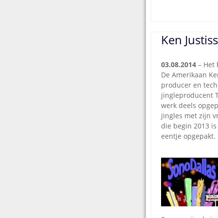
Ken Justis
03.08.2014
– Het 
De Amerikaan Ken 
producer en tech
jingleproducent T
werk deels opgepa
jingles met zijn
die begin 2013 is
eentje opgepakt.