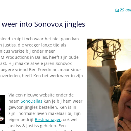
25 ap
s weer into Sonovox jingles
bloed kruipt toch waar het niet gaan kan.
Justiss, die vroeger lange tijd als
nicus werkte bij onder meer
M Productions in Dallas, heeft zijn oude
kt. Hij maakte al vele jaren Sonovox-
 vroegere vriend Ben Freedman, maar sinds
 overleden, heeft Ken het werk weer in zijn
Via een nieuwe website onder de
naam
SonoDallas
kun je bij hem weer
gewoon jingles bestellen. Ken is in
zijn ‘ normale’ leven makelaar bij zijn
eigen bedrijf
Bestmanager
, ook wel
Justiss & Justiss geheten. Een