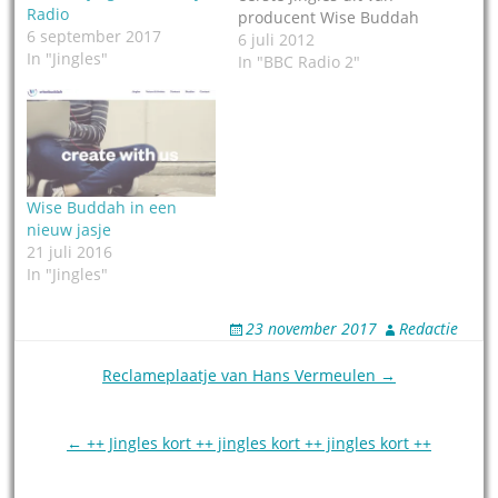
Radio
producent Wise Buddah
6 september 2017
in London. De jingles zijn
6 juli 2012
In "Jingles"
vanaf maandag 16 juli
In "BBC Radio 2"
06.31 uur on air,
bevestigt ons Wise
Buddah. Het
jinglebedrijf deed al
vingeroefeningen op
projectbasis voor de BBC
Wise Buddah in een
Radio 2, maar…
nieuw jasje
21 juli 2016
In "Jingles"
23 november 2017
Redactie
Post
Reclameplaatje van Hans Vermeulen →
navigation
← ++ Jingles kort ++ jingles kort ++ jingles kort ++