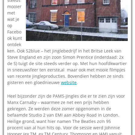
steeds
mooier
met
wat je
op
Facebo
ok kunt
ontdek
ken. Ook S2blue – het jinglebedrijf in het Britse Leek van
Steve England en zijn zoon Simon Prentice (inderdaad: 2x
de S) tuigt de site steeds verder op. Met hun hoofdkwartier
in sneeuwsfeer ten eerste,al maar ook met mooie filmpjes
van recente jingleproducties. Bovendien hebben ze sinds
gisteren een gloednieuwe
website
.
Heel bijzonder zijn de PAMS-jingles die er te zien zijn voor
Manx Carnaby – waarmee ze net een prijs hebben
gekregen. Ze werden deze zomer opgenomen in de
befaamde Studio 2 van EMI aan Abbey Road in London.
Heilige grond, want hier namen The Beatles zo’n 95
procent van al hun hits op. Voor de sessie werd Johnnie
Hooper (ex TM, ex TM Century, Thompson en JAM) vanuit