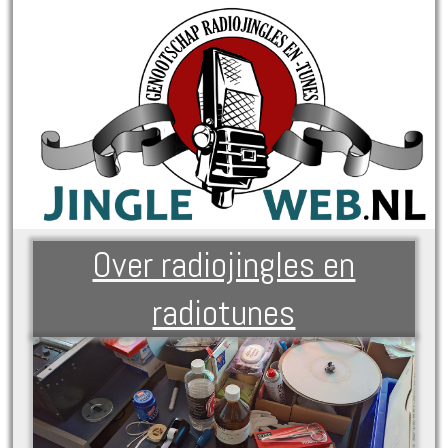
Over radiojingles en
radiotunes