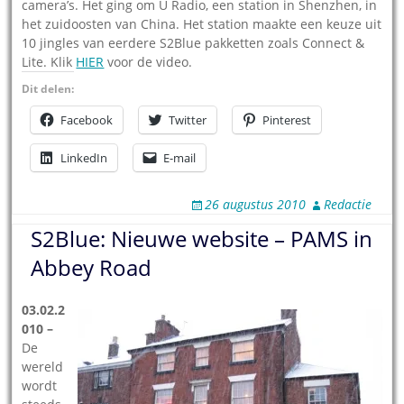
camera’s. Het ging om U Radio, een station in Shenzhen, in
het zuidoosten van China. Het station maakte een keuze uit
10 jingles van eerdere S2Blue pakketten zoals Connect &
Lite. Klik
HIER
voor de video.
Dit delen:
Facebook
Twitter
Pinterest
LinkedIn
E-mail
26 augustus 2010
Redactie
S2Blue: Nieuwe website – PAMS in
Abbey Road
03.02.2
010 –
De
wereld
wordt