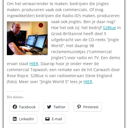
Om het verwarrender te maken: bedrijven die jingles
maken, produceren vaak ook commercials. Of (nog
ingewikkelder) bedrijven die Radio-ID’s maken, produceren
vaak ook jingles. Ben je daar nog?
Hoe het ook zij: het bedrijf
S2Blue
in
Groot-Brittannië heeft deel 5
uitgebracht van de CD-reeks “Jingle
World”, met daarop 98
reclamemuziekjes (“commercial
jingles”) voor radio en TV. Een demo
ervan staat
HIER
. Daarop hoor je onder meer de
commercial Topwash, een remake van de hit Carwash door
Rose Royce. S2Blue is van radioveteraan Steve England
(foto). Meer over “Jingle World 5” lees je
HIER
.
Dit delen:
Facebook
Twitter
Pinterest
LinkedIn
E-mail