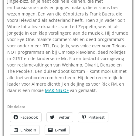
jingle-bizz, en je hebt ook hele kleinen, die met
enthousiasme spots en jingles maken, die er soms best
wezen mogen. Een van die éénpitters is Frank Buers, die
vooral Flevoland als achterland heeft. Toen zijn vader ooit
Whole lotta love draaide – van Led Zeppelin, was hij als
jongetje in een klap verslingerd aan de muziek. Hij drumde
voor Eye-One, maakte commercials en deed programma’s
voor onder meer RTL, Fox, Jetix, was voice over voor Teleac-
NOT programma’s en bij Omroep Flevoland, deed rolletjes
in GTST en de kinderserie Mr. Flo en bedacht vormgeving
voor reclame-uitingen van Wehkamp, Olvarit, Denzoo en
The People’s. Een duizendpoot kortom – komt mooi uit met
alle toetsenborden om hem heen. Hij deed recentelijk de
leader voor Almere dichtbij en de jingles voor Rick FM, en
daar is een mooie
MAKING OF
van gemaakt.
Dit delen:
Facebook
Twitter
Pinterest
LinkedIn
E-mail