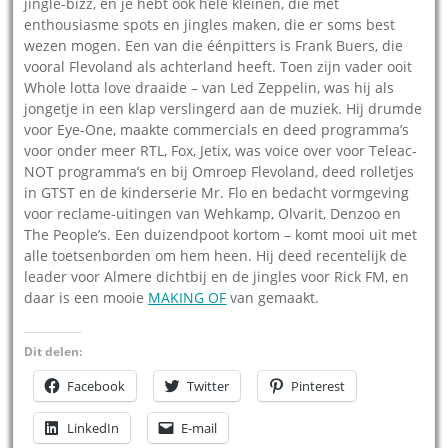
jingle-bizz, en je hebt ook hele kleinen, die met
enthousiasme spots en jingles maken, die er soms best
wezen mogen. Een van die éénpitters is Frank Buers, die
vooral Flevoland als achterland heeft. Toen zijn vader ooit
Whole lotta love draaide – van Led Zeppelin, was hij als
jongetje in een klap verslingerd aan de muziek. Hij drumde
voor Eye-One, maakte commercials en deed programma’s
voor onder meer RTL, Fox, Jetix, was voice over voor Teleac-
NOT programma’s en bij Omroep Flevoland, deed rolletjes
in GTST en de kinderserie Mr. Flo en bedacht vormgeving
voor reclame-uitingen van Wehkamp, Olvarit, Denzoo en
The People’s. Een duizendpoot kortom – komt mooi uit met
alle toetsenborden om hem heen. Hij deed recentelijk de
leader voor Almere dichtbij en de jingles voor Rick FM, en
daar is een mooie
MAKING OF
van gemaakt.
Dit delen:
Facebook
Twitter
Pinterest
LinkedIn
E-mail