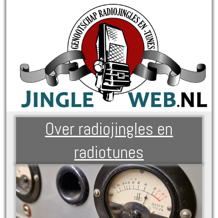
Over radiojingles en
radiotunes