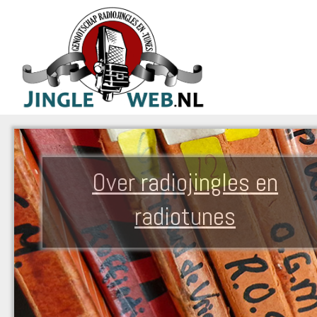
Over radiojingles en
radiotunes