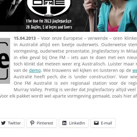
Omroepbanden
Stoomfluit Klaas
Vaak
Uitvinding
jinglecassette
15.04.2013
– Voor onze Europese – verwende – oren klinken
in Australië altijd een beetje ouderwets. Ouderwetse st
vormgeving, ouderwetse presentatie. Jinglesfactory in Mila
in elke geval bij One FM – iets aan te doen met een nieu
toch klinkt dat meteen weer erg Australisch. Luister maar 
van de
demo
. Wie trouwens wil kijken en luisteren op de
we
Australië heeft pech, die is ‘under construction’. Voor wi
One FM Australië is een regionaal station voor de reg
Murray Valley. Prettig is verder dat Jinglesfactory altijd ve
Voor elk pakket wordt wel aparte vormgeving gemaakt, zoals hier a
Twitter
Pinterest
LinkedIn
E-mail