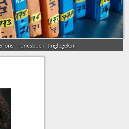
r ons
Tunesboek
Jinglegek.nl
n