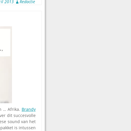
ril 2013
Redactie
in … Afrika.
Brandy
er dit succesvolle
pese sound van het
pakket is intussen