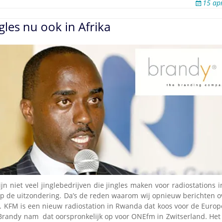
15 ap
gles nu ook in Afrika
ijn niet veel jinglebedrijven die jingles maken voor radiostations 
op de uitzondering. Da’s de reden waarom wij opnieuw berichten ov
el. KFM is een nieuw radiostation in Rwanda dat koos voor de Euro
 Brandy nam dat oorspronkelijk op voor ONEfm in Zwitserland. Het 