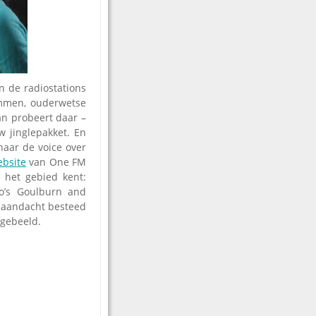
 de radiostations
emmen, ouderwetse
an probeert daar –
w jinglepakket. En
naar de voice over
bsite
van One FM
e het gebied kent:
io’s Goulburn and
el aandacht besteed
fgebeeld.