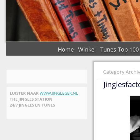
Home
Winkel
Tunes Top 100
Category Archi
Jinglesfac
LUISTER NAAR
WWW.JINGLEGEK.NL
THE JINGLES STATION
24/7 JINGLES EN TUNES