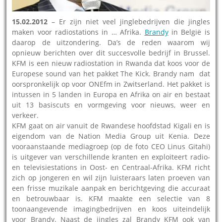
15.02.2012
– Er zijn niet veel jinglebedrijven die jingles
maken voor radiostations in … Afrika.
Brandy
in België is
daarop de uitzondering. Da’s de reden waarom wij
opnieuw berichten over dit succesvolle bedrijf in Brussel.
KFM is een nieuw radiostation in Rwanda dat koos voor de
Europese sound van het pakket The Kick. Brandy nam dat
oorspronkelijk op voor ONEfm in Zwitserland. Het pakket is
intussen in 5 landen in Europa en Afrika on air en bestaat
uit 13 basiscuts en vormgeving voor nieuws, weer en
verkeer.
KFM gaat on air vanuit de Rwandese hoofdstad Kigali en is
eigendom van de Nation Media Group uit Kenia. Deze
vooraanstaande mediagroep (op de foto CEO Linus Gitahi)
is uitgever van verschillende kranten en exploiteert radio-
en televisiestations in Oost- en Centraal-Afrika. KFM richt
zich op jongeren en wil zijn luisteraars laten proeven van
een frisse muzikale aanpak en berichtgeving die accuraat
en betrouwbaar is. KFM maakte een selectie van 8
toonaangevende imagingbedrijven en koos uiteindelijk
voor Brandy. Naast de jingles zal Brandy KFM ook van