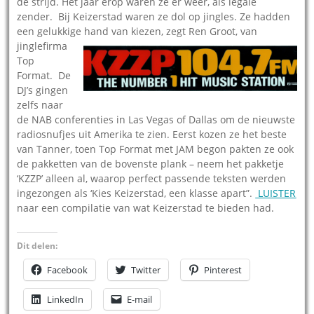
de strijd. Het jaar erop waren ze er weer, als legale
zender. Bij Keizerstad waren ze dol op jingles. Ze hadden
een gelukkige hand van kiezen, zegt Ren Groot, van
jinglefirma
Top
Format. De
DJ’s gingen
zelfs naar
de NAB conferenties in Las Vegas of Dallas om de nieuwste
radiosnufjes uit Amerika te zien. Eerst kozen ze het beste
van Tanner, toen Top Format met JAM begon pakten ze ook
de pakketten van de bovenste plank – neem het pakketje
‘KZZP’ alleen al, waarop perfect passende teksten werden
ingezongen als ‘Kies Keizerstad, een klasse apart”.
LUISTER
naar een compilatie van wat Keizerstad te bieden had.
Dit delen:
Facebook
Twitter
Pinterest
LinkedIn
E-mail