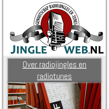
Over radiojingles en
radiotunes