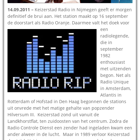
14.09.2011 –
Keizerstad Radio in Nijmegen geeft er morgen
definitief de brui aan. Het station maakt op 16 september
de doorstart als Radio Oranje. Daarmee valt he
t doek voor
een
radiolegende,
die in
september
1982
enthousiast
met uitzenden
begon. Net als
Radio Unique
in Amsterdam,
Atlantis in
Rotterdam of Hofstad in Den Haag begonnen de stations
uit onvrede met het matige gehalte van popzender
Hilversum III. Keizerstad zond uit vanuit de
Landkhorstflat, ten zuidoosten van het centrum. Zodra de
Radio Controle Dienst een zender had ingeladen kwam een
ander alweer in de lucht. Maar in 1989 verloor Keizerstad