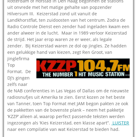
Rotterdam of Hofstad in Den Haag begonnen de stations
uit onvrede met het matige gehalte van popzender
Hilversum III. Keizerstad zond uit vanuit de
Landkhorstflat, ten zuidoosten van het centrum. Zodra de
Radio Controle Dienst een zender had ingeladen kwam een
ander alweer in de lucht. Maar in 1989 verloor Keizerstad
de strijd. Het jaar erop waren ze er weer, als legale
zender. Bij Keizerstad waren ze dol op jingles. Ze hadden
een gelukkige hand van kiezen, zegt Ren Groot, van
jinglefirma
Top
Format. De
DJ’s gingen
zelfs naar
de NAB conferenties in Las Vegas of Dallas om de nieuwste
radiosnufjes uit Amerika te zien. Eerst kozen ze het beste
van Tanner, toen Top Format met JAM begon pakten ze ook
de pakketten van de bovenste plank – neem het pakketje
‘KZZP’ alleen al, waarop perfect passende teksten werden
ingezongen als ‘Kies Keizerstad, een klasse apart”.
LUISTER
naar een compilatie van wat Keizerstad te bieden had.