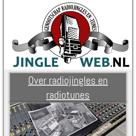
Over radiojingles en
radiotunes