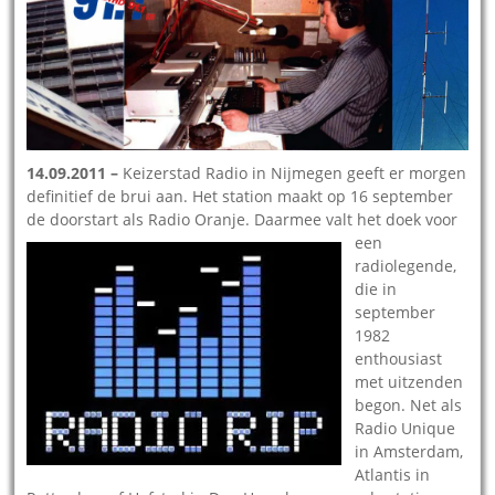
14.09.2011 –
Keizerstad Radio in Nijmegen geeft er morgen
definitief de brui aan. Het station maakt op 16 september
de doorstart als Radio Oranje. Daarmee valt he
t doek voor
een
radiolegende,
die in
september
1982
enthousiast
met uitzenden
begon. Net als
Radio Unique
in Amsterdam,
Atlantis in