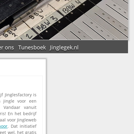
r ons
Tunesboek
Jinglegek.nl
n
f Jinglesfactory is
 jingle voor een
. Vandaar vanuit
ris! En het bedrijf
iaal voor Jingleweb
hoor
. Dat initiatief
et wel, het gratis