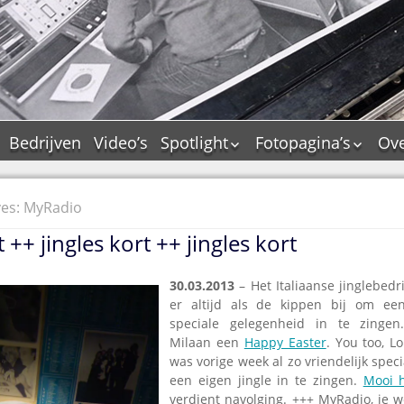
Bedrijven
Video’s
Spotlight
Fotopagina’s
Ove
De Tourflitsjingle –
JAM in pictures
wie zijn de makers?
PAMS in pictures
ves: MyRadio
Jingledemo’s en hun
TM in pictures
tags
t ++ jingles kort ++ jingles kort
Pepper & Tanner i
Dallas jingle city
pictures
De Tourtune
30.03.2013
– Het Italiaanse jinglebedrij
Top Format in
er altijd als de kippen bij om een
Ferry Maat 65
pictures
speciale gelegenheid in te zingen
Ferry Maat interview
Dik Voormekaar in
Milaan een
Happy Easter
. You too, Lo
foto’s
Jingle Awards
was vorige week al zo vriendelijk spec
een eigen jingle in te zingen.
Mooi 
Jingle NIEUW
verdient navolging. +++ MyRadio, je we