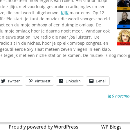
e schoorsteen moet ergens van roken. Het station loopt
de zijlijn, met voorlopig gesproken radiojingles en een
ze, die snel wordt uitgebouwd.
KIJK
maar eens. Op 12
ficiële start. Je kunt de muziek die wordt voorgeschoteld
met een duimpje omhoog of een duimpje omlaag. De
uimpje omlaag hoor je daarna nooit meer. Vandaar ook
 nieuwe station: “De radio die naar
jou
luistert’. De
adio zit in de niches, hoor je op elk omroep congres, en
 geoutilleerde Sky slaat meteen zeven vliegen in een klap,
es tegelijk met een niche-station te komen. De muziek is nog mooi 
Twitter
Pinterest
LinkedIn
E-mail
6 novemb
Proudly powered by WordPress
theme by
WP Blogs