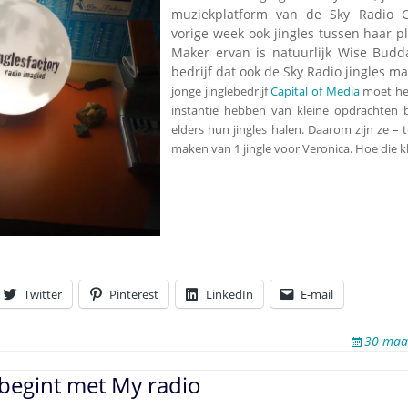
Omroepbanden
muziekplatform van de Sky Radio G
vorige week ook jingles tussen haar p
Stoomfluit Klaas
Vaak
Maker ervan is natuurlijk Wise Budd
bedrijf dat ook de Sky Radio jingles m
Uitvinding
jonge jinglebedrijf
Capital of Media
moet het
jinglecassette
instantie hebben van kleine opdrachten b
elders hun jingles halen. Daarom zijn ze – t
maken van 1 jingle voor Veronica. Hoe die kl
Twitter
Pinterest
LinkedIn
E-mail
30 maa
begint met My radio