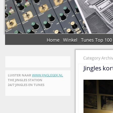
Home
Winkel
Tunes Top 100
Category Archi
Jingles kor
LUISTER NAAR
WWW.JINGLEGEK.NL
THE JINGLES STATION
24/7 JINGLES EN TUNES