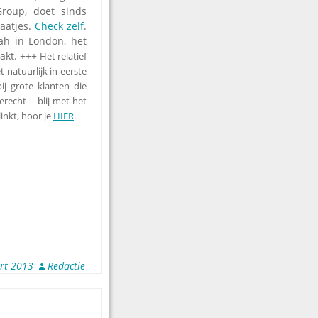
roup, doet sinds
laatjes.
Check zelf
.
ah in London, het
aakt. +++
Het relatief
 natuurlijk in eerste
ij grote klanten die
erecht – blij met het
inkt, hoor je
HIER
.
rt 2013
Redactie