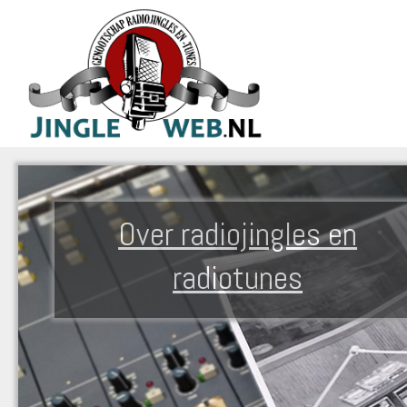
Over radiojingles en
radiotunes