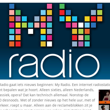
Radio gaat iets nieuws beginnen: My Radio. Een internet radiostatio
unt bepalen wat je
hoort. Alleen sixties, alleen Nederlands,
lassiek, opera? Dat kan technisch allemaal. Nonstop de
40 desnoods. Met of zonder nieuws op het hele uur, met of
keer, roept u maar. Alleen aan de reclameblokken zit je