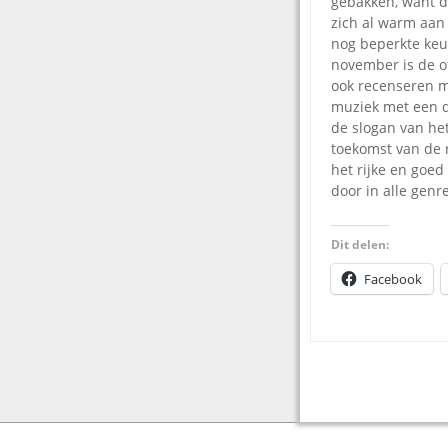
gebakken, want d
zich al warm aan 
nog beperkte keu
november is de of
ook recenseren 
muziek met een d
de slogan van het
toekomst van de r
het rijke en goed
door in alle genr
Dit delen:
Facebook