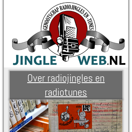
Over radiojingles en
radiotunes