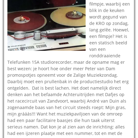
filmpje, waarbij een
blik in de keuken
wordt gegund van
de KRO op zondag,
lang gelêe. Hoewel,
een filmpje? Het is
een statisch beeld
van een
ronddraaiende
Telefunken 15A studiorecorder, maar de opname mag er
best wezen: je hoort hoe onder meer Peter van Dam
promospotjes opneemt voor de Zalige Muziekzondag.
Daarbij moet een prullenbak in de productiestudio het erg
ontgelden. Dat is best lachen. Het doet namelijk direct
denken aan het befaamde Achteruitrijden met Dafjes op
het racecircuit van Zandvoort, waarbij André van Duin als
zogenaamde baas van het circuit steeds roept: Mijn gras,
mijn grááás!!! Want het muziekpaviljoen van de omroep
had een paar facilitaire baasjes die hun taak uiterst
serieus namen. Dat kon je al zien aan de inrichting: alles
had een ijzeren plaatje met een nummer, tot en met de