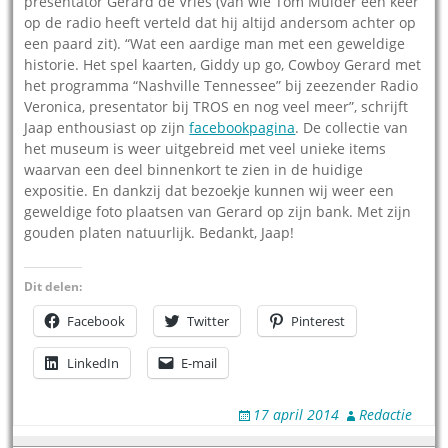
presentator Gerard de Vries (van wie Tom Mulder een keer
op de radio heeft verteld dat hij altijd andersom achter op
een paard zit). “Wat een aardige man met een geweldige
historie. Het spel kaarten, Giddy up go, Cowboy Gerard met
het programma “Nashville Tennessee” bij zeezender Radio
Veronica, presentator bij TROS en nog veel meer”, schrijft
Jaap enthousiast op zijn
facebookpagina
. De collectie van
het museum is weer uitgebreid met veel unieke items
waarvan een deel binnenkort te zien in de huidige
expositie. En dankzij dat bezoekje kunnen wij weer een
geweldige foto plaatsen van Gerard op zijn bank. Met zijn
gouden platen natuurlijk. Bedankt, Jaap!
Dit delen:
Facebook
Twitter
Pinterest
LinkedIn
E-mail
17 april 2014
Redactie