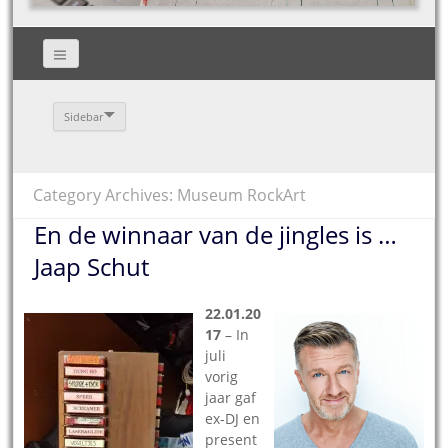
Sidebar
Category Archives: Museum RockArt
En de winnaar van de jingles is …
Jaap Schut
22.01.20
17
– In
juli
vorig
jaar gaf
ex-DJ en
present