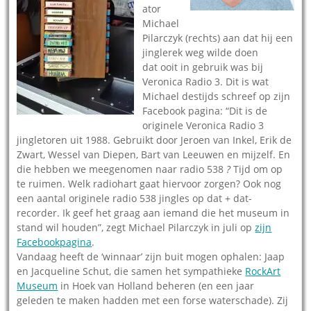
ator
Michael
Pilarczyk (rechts) aan dat hij een
jinglerek weg wilde doen
dat ooit in gebruik was bij
Veronica Radio 3. Dit is wat
Michael destijds schreef op zijn
Facebook pagina: “Dit is de
originele Veronica Radio 3
jingletoren uit 1988. Gebruikt door Jeroen van Inkel, Erik de
Zwart, Wessel van Diepen, Bart van Leeuwen en mijzelf. En
die hebben we meegenomen naar radio 538
?
Tijd om op
te ruimen. Welk radiohart gaat hiervoor zorgen? Ook nog
een aantal originele radio 538 jingles op dat + dat-
recorder. Ik geef het graag aan iemand die het museum in
stand wil houden”, zegt Michael Pilarczyk in juli op
zijn
Facebookpagina
.
Vandaag heeft de ‘winnaar’ zijn buit mogen ophalen: Jaap
en Jacqueline Schut, die samen het sympathieke
RockArt
Museum
in Hoek van Holland beheren (en een jaar
geleden te maken hadden met een forse waterschade). Zij