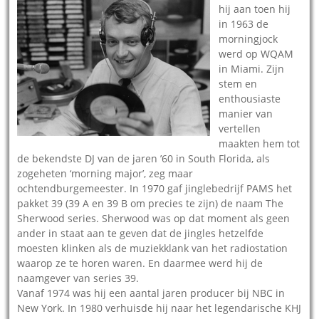
hij aan toen hij
in 1963 de
morningjock
werd op WQAM
in Miami. Zijn
stem en
enthousiaste
manier van
vertellen
maakten hem tot
de bekendste DJ van de jaren ’60 in South Florida, als
zogeheten ‘morning major’, zeg maar
ochtendburgemeester. In 1970 gaf jinglebedrijf PAMS het
pakket 39 (39 A en 39 B om precies te zijn) de naam The
Sherwood series. Sherwood was op dat moment als geen
ander in staat aan te geven dat de jingles hetzelfde
moesten klinken als de muziekklank van het radiostation
waarop ze te horen waren. En daarmee werd hij de
naamgever van series 39.
Vanaf 1974 was hij een aantal jaren producer bij NBC in
New York. In 1980 verhuisde hij naar het legendarische KHJ