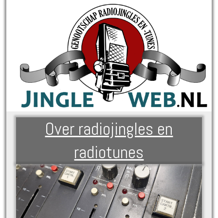
Over radiojingles en
radiotunes