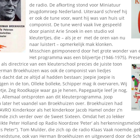
Omroepbanden
de radio. De afkorting stond voor Miniatuur
Jeugdomroep Nederland. Uiteraard schreef hij
Stoomfluit Klaas
er ook de tune voor, want hij was van huis uit
Vaak
componist. De tune werd vaak live gespeeld
Uitvinding
door pianist Arie Snoek in een studio vol
jinglecassette
kleutertjes, die – als je er met de oren van nu
naar luistert – opmerkelijk mak klonken.
Misschien geïmponeerd door het grote wonder van e
Het programma was een blijvertje (1946-1975). Prese
als directrice van een kleuterschool precies de juiste toon
 Herman Broekhuizen was ook de componist van liedjes
dacht dat ze altijd al hadden bestaan: Joepie Joepie is
gen in de ton, Olleke bolleke, Schipper mag ik overvaren, Wij
je, Zeg Roodkapje waar ga je henen, Papegaaitje leef je nog,
. Allemaal ontsproten aan dit kleuterprogramma. Joop
later het vaandel van Broekhuizen over. Broekhuizen had
 AVRO Kinderkoor als het kinderkoor Jacob Hamel onder z’n
mde zich verder over de Sweet Sixteen. Omdat het zo lekker
uikte Peter Holland op Radio Noordzee ‘Peter’ als herkenningsmelo
t is Peter”). Tom Mulder, die zich op de radio Klaas Vaak noemde, ge
nheidstune, ook van Herman Broekhuizen en uitgevoerd door de Sch