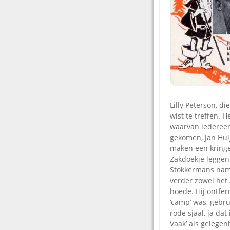
Lilly Peterson, die
wist te treffen.
waarvan iedereen 
gekomen, Jan Huij
maken een kringet
Zakdoekje leggen
Stokkermans nam 
verder zowel het
hoede. Hij ontfer
‘camp’ was, gebr
rode sjaal, ja da
Vaak’ als gelege