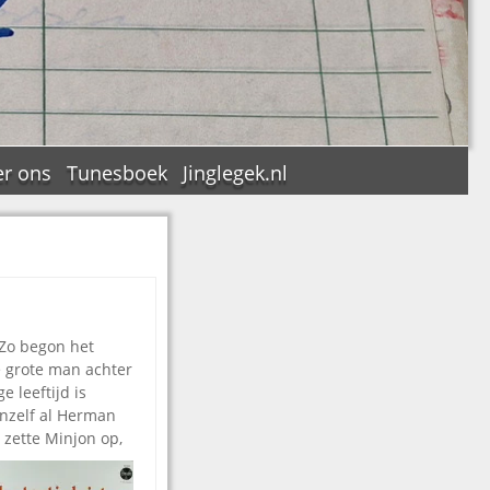
r ons
Tunesboek
Jinglegek.nl
n
 Zo begon het
De grote man achter
 leeftijd is
vanzelf al Herman
 zette Minjon op,