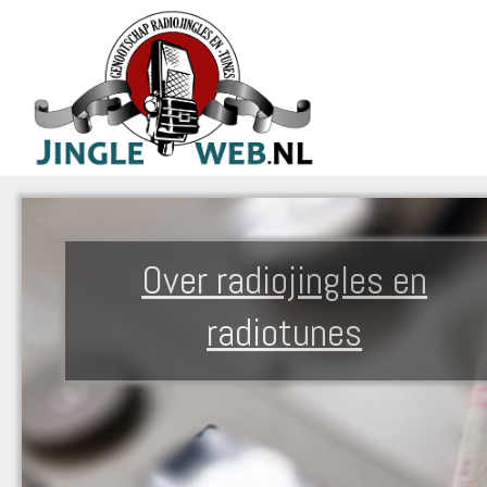
Over radiojingles en
radiotunes