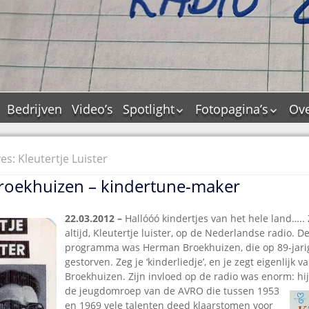
Bedrijven
Video’s
Spotlight
Fotopagina’s
Ove
De Tourflitsjingle –
JAM in pictures
wie zijn de makers?
PAMS in pictures
es: Kleutertje Luister
Jingledemo’s en hun
TM in pictures
tags
oekhuizen – kindertune-maker
Pepper & Tanner i
Dallas jingle city
pictures
De Tourtune
22.03.2012 –
Hallóóó kindertjes van het hele land…..
Top Format in
altijd, Kleutertje luister, op de Nederlandse radio. 
Ferry Maat 65
pictures
programma was Herman Broekhuizen, die op 89-jarige
Ferry Maat interview
Dik Voormekaar in
gestorven. Zeg je ‘kinderliedje’, en je zegt eigenlijk 
foto’s
Broekhuizen. Zijn invloed op de radio was enorm: hij
Jingle Awards
de
jeugdomroep van de AVRO die tussen 1953
Jingle NIEUW
en 1969 vele talenten deed klaarstomen voor