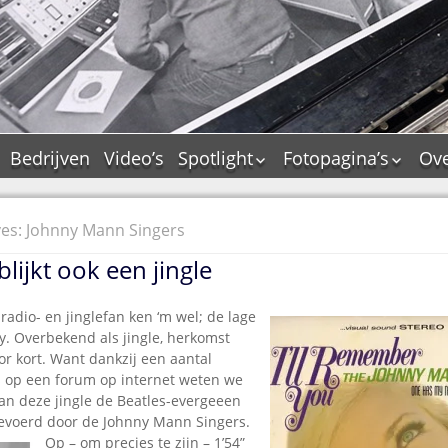
Bedrijven
Video’s
Spotlight
Fotopagina’s
Ove
De Tourflitsjingle –
JAM in pictures
wie zijn de makers?
PAMS in pictures
ves: Johnny Mann Singers
Jingledemo’s en hun
TM in pictures
tags
lijkt ook een jingle
Pepper & Tanner i
Dallas jingle city
pictures
De Tourtune
 radio- en jinglefan ken ‘m wel; de lage
Top Format in
y. Overbekend als jingle, herkomst
Ferry Maat 65
pictures
r kort. Want dankzij een aantal
Ferry Maat interview
Dik Voormekaar in
s op een forum op internet weten we
foto’s
van deze jingle de Beatles-evergeeen
Jingle Awards
tgevoerd door de Johnny Mann Singers.
Jingle NIEUW
Op – om precies te zijn – 1’54”