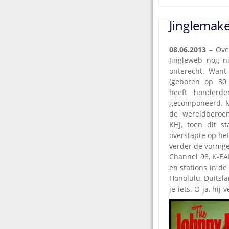
Jinglemak
08.06.2013
– Ove
Jingleweb nog ni
onterecht. Want
(geboren op 30 
heeft honderde
gecomponeerd. M
de wereldberoe
KHJ, toen dit s
overstapte op het
verder de vormge
Channel 98, K-EA
en stations in de
Honolulu, Duitsl
je iets.
O ja, hij 