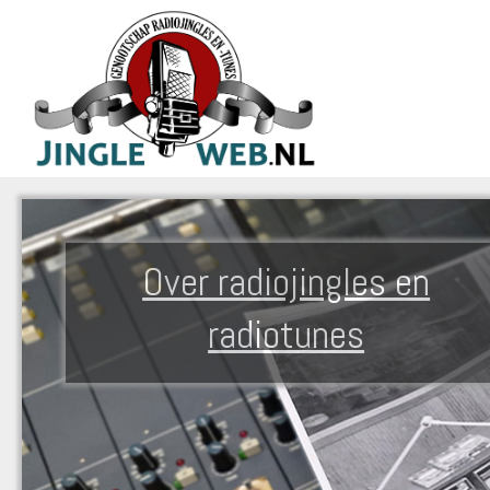
Over radiojingles en
radiotunes