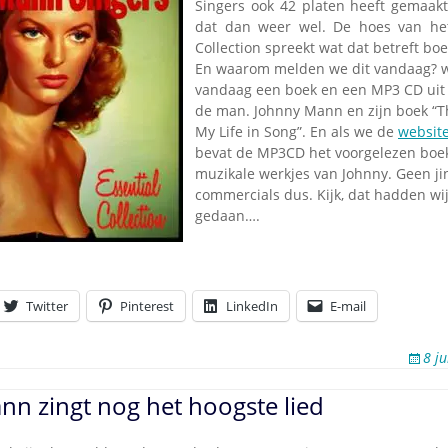
Singers ook 42 platen heeft gemaakt
dat dan weer wel. De hoes van het
Collection spreekt wat dat betreft bo
En waarom melden we dit vandaag? w
vandaag een boek en een MP3 CD uit 
de man. Johnny Mann en zijn boek “
My Life in Song”. En als we de
websit
bevat de MP3CD het voorgelezen boek
muzikale werkjes van Johnny. Geen ji
commercials dus. Kijk, dat hadden wi
gedaan….
Twitter
Pinterest
LinkedIn
E-mail
8 j
n zingt nog het hoogste lied