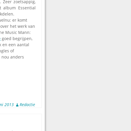
. Zeer zoetsappig,
 album Essential
ekdelen.
elnu: er komt
over het werk van
The Music Mann:
e
goed begrijpen,
 en een aantal
ngles of
j nou anders
uni 2013
Redactie