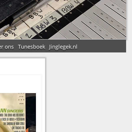
r ons
Tunesboek
Jinglegek.nl
n