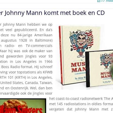
17 maa
er Johnny Mann komt met boek en CD
r Johnny Mann hebben we op
et veel gepubliceerd. En da’s
 deze nu 84-jarige Amerikaan
augustus 1928 in Baltimore)
n radio- en TV-commercials
aar hij was ook de maker van
md geworden jingles voor 93
tation in Los Angeles in 1966
 Boss Radio format. Hij schreef
ving voor topstations als KFWB
RTH 101 (KRTH) in Los Angeles,
 United States, Canada, Taiwan,
and en Oostenrijk. Wel, dan ben
vervaardigde ook de jingles voor
het coast-to-coast radionetwerk The
met 145 radiostations in oldies forma
vergeten dat Johnny Mann met z