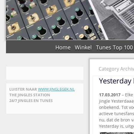
Home
Winkel
Tunes Top 100
Category Archi
Yesterday b
LUISTER NAAR
WWW.JINGLEGEK.NL
17.03.2017
– Elke
THE JINGLES STATION
24/7 JINGLES EN TUNES
jingle Yesterdaaa
onbekend. Tot voo
actieve tunesfan
nu, dat de bron 
Yesterday is, ui