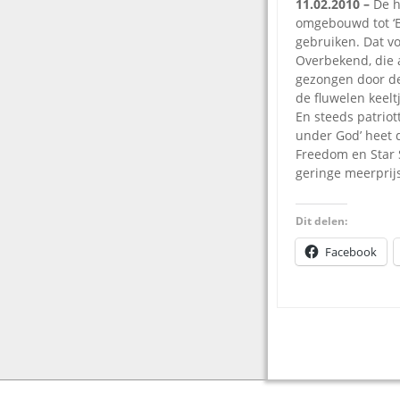
11.02.2010 –
De h
omgebouwd tot ‘Bo
gebruiken. Dat v
Overbekend, die a
gezongen door de
de fluwelen keelt
En steeds patriot
under God’ heet d
Freedom en Star 
geringe meerprijs 
Dit delen:
Facebook