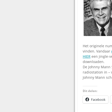
Het originele num
vinden. Vandaar
HIER
een jingle-v
downloaden.
De Johnny Mann Si
radiostation in –
Johnny Mann schr
Dit delen:
Facebook