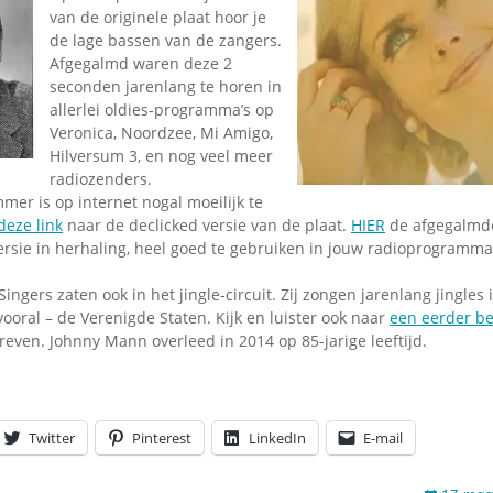
Omroepbanden
van de originele plaat hoor je
de lage bassen van de zangers.
Stoomfluit Klaas
Afgegalmd waren deze 2
Vaak
seconden jarenlang te horen in
Uitvinding
allerlei oldies-programma’s op
jinglecassette
Veronica, Noordzee, Mi Amigo,
Hilversum 3, en nog veel meer
radiozenders.
mer is op internet nogal moeilijk te
deze link
naar de declicked versie van de plaat.
HIER
de afgegalmde 
ersie in herhaling, heel goed te gebruiken in jouw radioprogramma
ngers zaten ook in het jingle-circuit. Zij zongen jarenlang jingles 
 vooral – de Verenigde Staten. Kijk en luister ook naar
een eerder be
even. Johnny Mann overleed in 2014 op 85-jarige leeftijd.
Twitter
Pinterest
LinkedIn
E-mail