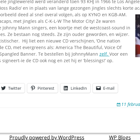
ele jinglewereld werd veranderd toen 93 KHJ in 1966 te Los Angel
ss Radio’ en in plaats van lange gezongen jingles slechts korte ac
oorbeeld deed al snel overal volgen, als op KYNO en KGB-AM.
caps, met jingles als C-K-L-W The Motor City! Ze waren
 Johnny Mann singers, een koortje met de westcoast-sound in
jes. Ze bestaan nog steeds. Ze zijn ouder geworden, en wijzer.
tistischer. Hij liet een nieuwe CD verschijnen, ‘One nation
e CD, met evergreens als: America The Beautiful, Voice Of
Spangled Banner. Te bestellen bij JohnnyMann
zelf.
Voor een
signeert-ie de CD ook nog en zet hij er ‘blessings!’ op.
Twitter
Pinterest
LinkedIn
E-mail
11 febru
Proudly powered by WordPress
theme by
WP Blogs