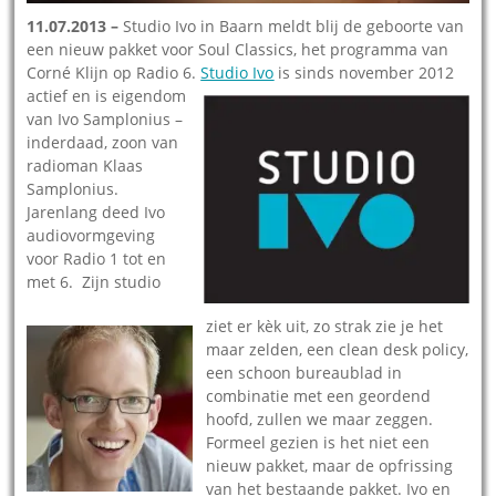
11.07.2013 –
Studio Ivo in Baarn meldt blij de geboorte van
een nieuw pakket voor Soul Classics, het programma van
Corné Klijn op Radio 6.
Studio Ivo
is sinds november 2012
actief en is eigendom
van Ivo Samplonius –
inderdaad, zoon
van
radioman Klaas
Samplonius.
Jarenlang deed Ivo
audiovormgeving
voor Radio 1 tot en
met 6. Zijn studio
ziet er kèk uit, zo strak zie je het
maar zelden, een clean desk policy,
een schoon bureaublad in
combinatie met een geordend
hoofd, zullen we maar zeggen.
Formeel gezien is het niet een
nieuw pakket, maar de opfrissing
van het bestaande pakket. Ivo en