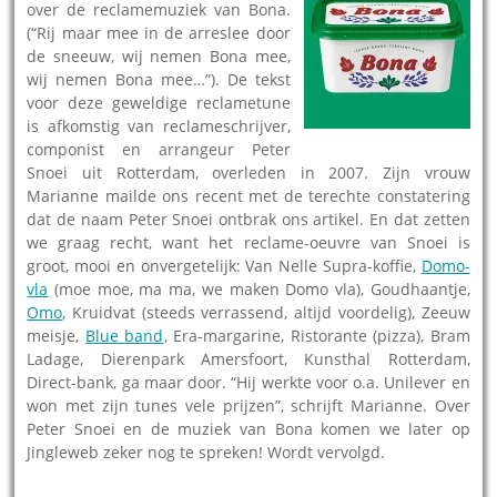
over de reclamemuziek van Bona.
(“Rij maar mee in de arreslee door
de sneeuw, wij nemen Bona mee,
wij nemen Bona mee…”). De tekst
voor deze geweldige reclametune
is afkomstig van reclameschrijver,
componist en arrangeur Peter
Snoei uit Rotterdam, overleden in 2007. Zijn vrouw
Marianne mailde ons recent met de terechte constatering
dat de naam Peter Snoei ontbrak ons artikel. En dat zetten
we graag recht, want het reclame-oeuvre van Snoei is
groot, mooi en onvergetelijk: Van Nelle Supra-koffie,
Domo-
vla
(moe moe, ma ma, we maken Domo vla), Goudhaantje,
Omo
, Kruidvat (steeds verrassend, altijd voordelig), Zeeuw
meisje,
Blue band
, Era-margarine, Ristorante (pizza), Bram
Ladage, Dierenpark Amersfoort, Kunsthal Rotterdam,
Direct-bank, ga maar door. “Hij werkte voor o.a. Unilever en
won met zijn tunes vele prijzen”, schrijft Marianne. Over
Peter Snoei en de muziek van Bona komen we later op
Jingleweb zeker nog te spreken! Wordt vervolgd.