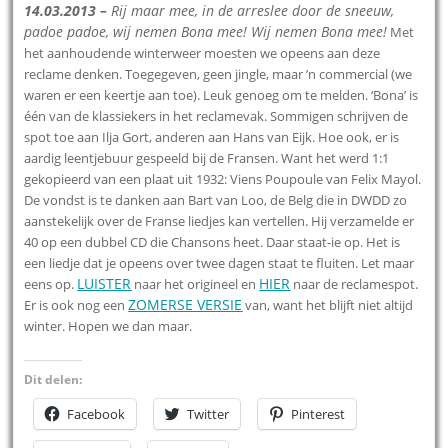
14.03.2013 –
Rij maar mee, in de arreslee door de sneeuw,
padoe padoe, wij nemen Bona mee! Wij nemen Bona mee!
Met
het aanhoudende winterweer moesten we opeens aan deze
reclame denken. Toegegeven, geen jingle, maar ’n commercial (we
waren er een keertje aan toe). Leuk genoeg om te melden. ‘Bona’ is
één van de klassiekers in het reclamevak. Sommigen schrijven de
spot toe aan Ilja Gort, anderen aan Hans van Eijk. Hoe ook, er is
aardig leentjebuur gespeeld bij de Fransen. Want het werd 1:1
gekopieerd van een plaat uit 1932: Viens Poupoule van Felix Mayol.
De vondst is te danken aan Bart van Loo, de Belg die in DWDD zo
aanstekelijk over de Franse liedjes kan vertellen. Hij verzamelde er
40 op een dubbel CD die Chansons heet. Daar staat-ie op. Het is
een liedje dat je opeens over twee dagen staat te fluiten. Let maar
LUISTER
HIER
eens op.
naar het origineel en
naar de reclamespot.
ZOMERSE VERSIE
Er is ook nog een
van, want het blijft niet altijd
winter. Hopen we dan maar.
Dit delen:
Facebook
Twitter
Pinterest