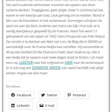
het aanhoudende winterweer moesten we opeens aan deze
reclame denken. Toegegeven, geen jingle, maar ’n commercial (we
waren er een keertje aan toe). Leuk genoeg om te melden. ‘Bona’ is
één van de klassiekers in het reclamevak. Sommigen schrijven de
spot toe aan Ilja Gort, anderen aan Hans van Eijk. Hoe ook, er is
aardig leentjebuur gespeeld bij de Fransen. Want het werd 1:1
gekopieerd van een plaat uit 1932: Viens Poupoule van Felix Mayol.
De vondst is te danken aan Bart van Loo, de Belg die in DWDD zo
aanstekelijk over de Franse liedjes kan vertellen. Hij verzamelde er
40 op een dubbel CD die Chansons heet. Daar staat-ie op. Het is
een liedje dat je opeens over twee dagen staat te fluiten. Let maar
LUISTER
HIER
eens op.
naar het origineel en
naar de reclamespot.
ZOMERSE VERSIE
Er is ook nog een
van, want het blijft niet altijd
winter. Hopen we dan maar.
Dit delen:
Facebook
Twitter
Pinterest
LinkedIn
E-mail