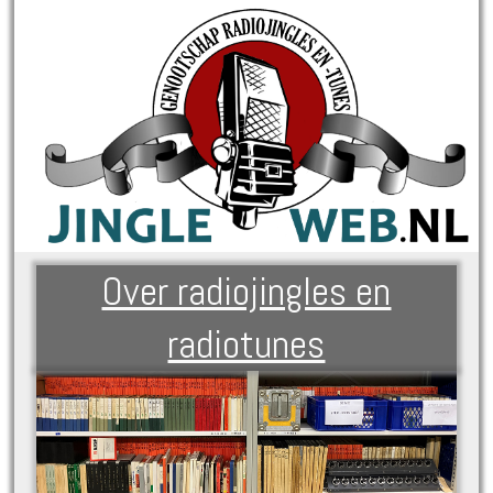
Over radiojingles en
radiotunes