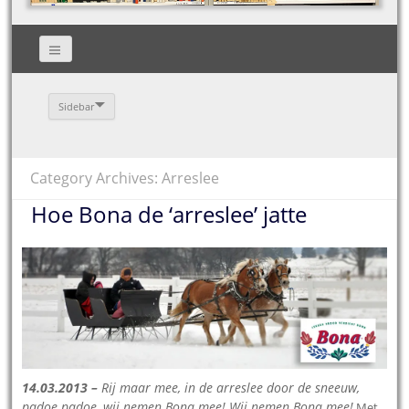
Sidebar
Category Archives: Arreslee
Hoe Bona de ‘arreslee’ jatte
14.03.2013 –
Rij maar mee, in de arreslee door de sneeuw,
padoe padoe, wij nemen Bona mee! Wij nemen Bona mee!
Met