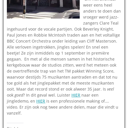
weer eens heel
anders te doen dan
vroeger werd jazz-
zangers Clare Teal
ingehuurd voor de vocale partijen. Ook Beverley Knight,
Paul Jones en Robbie McIntosh traden aan en het voltallige
BBC Concert Orchestra onder leiding van Cliff Masterson.
Alle verloven ingetrokken, jingles spelen! En snel een
beetje! Ze zijn inmiddels op 1 september in première
gegaan. En met al die mensen samen in het historische
kerkgebouw waar de studios zitten, werd het meteen ook
de overtreffende trap van het TM pakket Winning Score,
waarvoor destijds 75 muzikanten aantraden en dat tot nu
toe gold als het jinglepakket met de meeste muzikanten
ooit. Maar dat record stond er ook alweer 35 jaar. Is
veel
ook
goed
? In dit geval wel. Luister
HIER
naar een
jingledemo, en
HIER
is een professionele making of….
video. Er zijn ook nog twee andere delen, maar die vindt u
vanzelf.