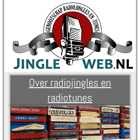
Over radiojingles en
radiotunes