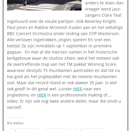
anders te doen dan
vroeger werd jazz-
zangers Clare Teal
ingehuurd voor de vocale partijen. Ook Beverley Knight,
Paul Jones en Robbie McIntosh traden aan en het voltallige
BBC Concert Orchestra onder leiding van Cliff Masterson.
Alle verloven ingetrokken, jingles spelen! En snel een
beetje! Ze zijn inmiddels op 1 september in première
gegaan. En met al die mensen samen in het historische
kerkgebouw waar de studios zitten, werd het meteen ook
de overtreffende trap van het TM pakket Winning Score,
waarvoor destijds 75 muzikanten aantraden en dat tot nu
toe gold als het jinglepakket met de meeste muzikanten
ooit. Maar dat record stond er ook alweer 35 jaar. Is
veel
ook
goed
? In dit geval wel. Luister
HIER
naar een
jingledemo, en
HIER
is een professionele making of….
video. Er zijn ook nog twee andere delen, maar die vindt u
vanzelf.
Dit delen: