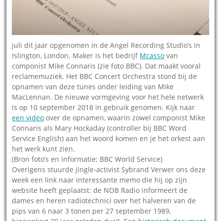
juli dit jaar opgenomen in de Angel Recording Studio’s in
Islington, London. Maker is het bedrijf
Mcasso
van
componist Mike Connaris (zie foto BBC). Dat maakt vooral
reclamemuziek. Het BBC Concert Orchestra stond bij de
opnamen van deze tunes onder leiding van Mike
MacLennan. De nieuwe vormgeving voor het hele netwerk
is op 10 september 2018 in gebruik genomen. Kijk naar
een video
over de opnamen, waarin zowel componist Mike
Connaris als Mary Hockaday (controller bij BBC Word
Service English) aan het woord komen en je het orkest aan
het werk kunt zien.
(Bron foto’s en informatie: BBC World Service)
Overigens stuurde jingle-activist Sybrand Verwer ons deze
week een link naar interessante memo die hij op zijn
website heeft geplaatst: de NOB Radio informeert de
dames en heren radiotechnici over het halveren van de
pips van 6 naar 3 tonen per 27 september 1989,