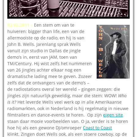
02.02.2011 –
Een stem om van te
huiveren: bigger than life, een van de
allermooiste op de radio, en hij is van
John B. Wells. Jarenlang sprak Wells
vanuit zijn studio in Dallas de jingle
demo’s in, eerst van JAM, toen van
TM/Century. Hij wist zelfs het nummeren
van 26 jingles achter elkaar nog een
dramatische lading mee te geven. Zozeer
zelfs dat de ontvangers van de demo’s –
de radiostations overal ter wereld – gingen zeggen: die
jingles zijn natuurlijk geweldig, maar die stem: WOW!
Who
is it?
Het leverde Wells veel werk op in alle Amerikaanse
radiomarkten, ook in Nederland is hij regelmatig in nieuwe
filmtrailers en dance-events te horen. Op zijn
eigen site
staan daar mooie voorbeelden van. O ja, verder is te horen
hoe hij als een gewone DJ/omroeper
Coast to Coast
klinkt. Zingen doet Wells ook, als een stoere cowboy, op de