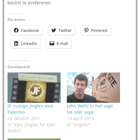
beslist te prefereren.
Dit delen:
Facebook
Twitter
Pinterest
LinkedIn
E-mail
Gerelateerd
JF: rustige jingles voor
John Wells in het vage
Palermo
tot zéér vage
26 oktober 2011
14 april 2015
In "Epic jingles for Epic
In "Jingles"
Radio"