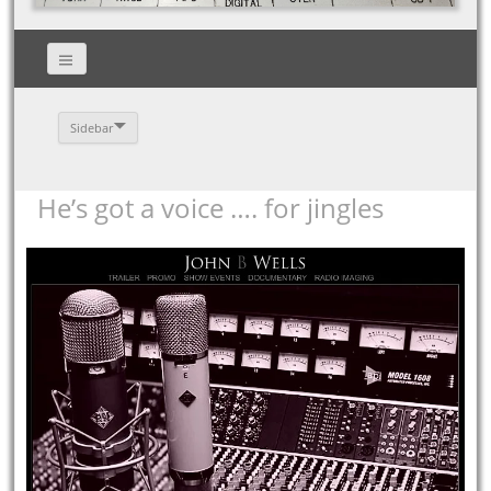
Sidebar
He’s got a voice …. for jingles