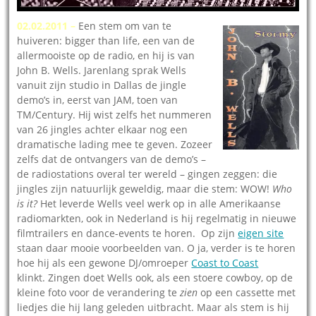
02.02.2011 –
Een stem om van te
huiveren: bigger than life, een van de
allermooiste op de radio, en hij is van
John B. Wells. Jarenlang sprak Wells
vanuit zijn studio in Dallas de jingle
demo’s in, eerst van JAM, toen van
TM/Century. Hij wist zelfs het nummeren
van 26 jingles achter elkaar nog een
dramatische lading mee te geven. Zozeer
zelfs dat de ontvangers van de demo’s –
de radiostations overal ter wereld – gingen zeggen: die
jingles zijn natuurlijk geweldig, maar die stem: WOW!
Who
is it?
Het leverde Wells veel werk op in alle Amerikaanse
radiomarkten, ook in Nederland is hij regelmatig in nieuwe
filmtrailers en dance-events te horen. Op zijn
eigen site
staan daar mooie voorbeelden van. O ja, verder is te horen
hoe hij als een gewone DJ/omroeper
Coast to Coast
klinkt. Zingen doet Wells ook, als een stoere cowboy, op de
kleine foto voor de verandering te
zien
op een cassette met
liedjes die hij lang geleden uitbracht. Maar als stem is hij