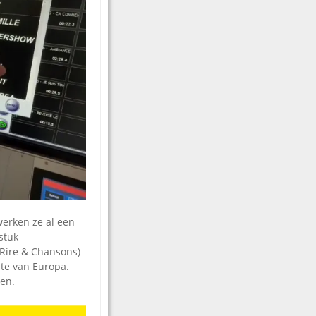
werken ze al een
stuk
 Rire & Chansons)
te van Europa.
en.