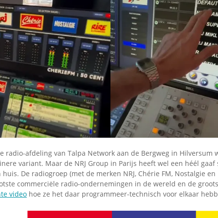
Omroepbanden
Stoomfluit Klaas
Vaak
Uitvinding
jinglecassette
de radio-afdeling van Talpa Network aan de Bergweg in Hilversum 
einere variant. Maar de NRJ Group in Parijs heeft wel een héél gaaf 
n huis. De radiogroep (met de merken NRJ, Chérie FM, Nostalgie en
ootste commerciële radio-ondernemingen in de wereld en de groots
te video
hoe ze het daar programmeer-technisch voor elkaar hebb