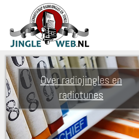
Over radiojingles en
radiotunes