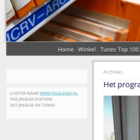
Home
Winkel
Tunes Top 100
Archives
Het progra
LUISTER NAAR
WWW.JINGLEGEK.NL
THE JINGLES STATION
24/7 JINGLES EN TUNES