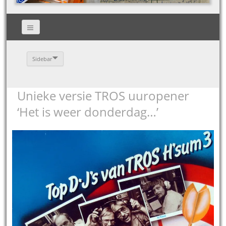
Sidebar
Unieke versie TROS uuropener
‘Het is weer donderdag…’