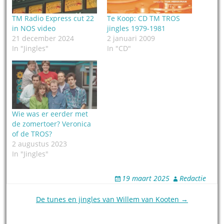
TM Radio Express cut 22
Te Koop: CD TM TROS
in NOS video
jingles 1979-1981
21 december 2024
2 januari 2009
In "Jingles"
In "CD"
Wie was er eerder met
de zomertoer? Veronica
of de TROS?
2 augustus 2023
In "Jingles"
19 maart 2025
Redactie
Post
De tunes en jingles van Willem van Kooten →
navigation