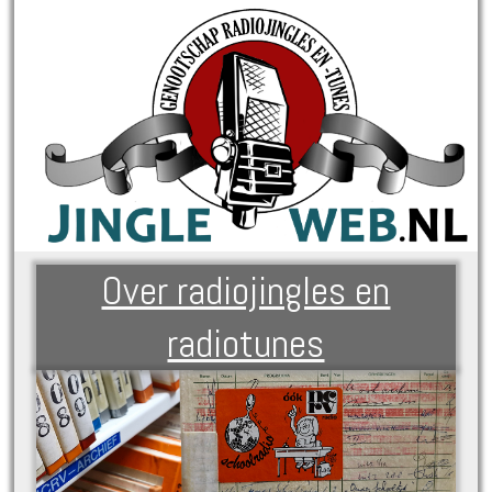
Over radiojingles en
radiotunes