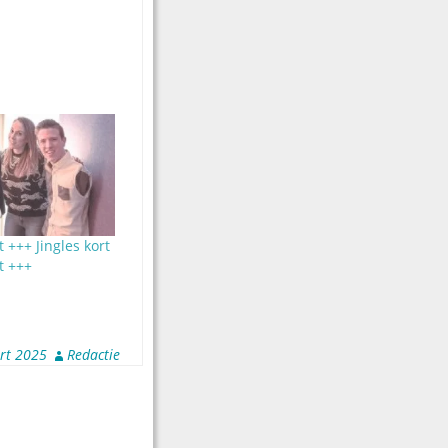
t +++ Jingles kort
t +++
rt 2025
Redactie