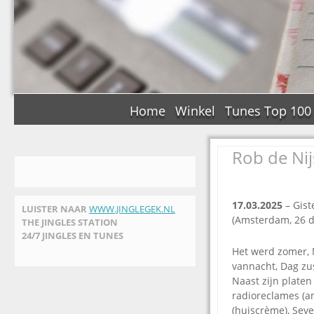
Home
Winkel
Tunes Top 100
Rob de Nij
17.03.2025
– Gist
LUISTER NAAR
WWW.JINGLEGEK.NL
(Amsterdam, 26 d
THE JINGLES STATION
24/7 JINGLES EN TUNES
Het werd zomer, 
vannacht, Dag zu
Naast zijn plate
radioreclames (an
(huiscrème), Seve