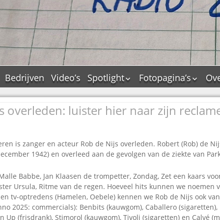
Bedrijven
Video’s
Spotlight
Fotopagina’s
Ove
De Tourflitsjingle –
JAM in pictures
wie zijn de makers?
s overleden: luister hier naar zijn reclam
PAMS in pictures
Jingledemo’s en hun
TM in pictures
tags
Pepper & Tanner i
Dallas jingle city
eren is zanger en acteur Rob de Nijs overleden. Robert (Rob) de Nij
pictures
ecember 1942) en overleed aan de gevolgen van de ziekte van Par
De Tourtune
Top Format in
Ferry Maat 65
pictures
Malle Babbe, Jan Klaasen de trompetter, Zondag, Zet een kaars voo
Ferry Maat interview
Dik Voormekaar in
ster Ursula, Ritme van de regen. Hoeveel hits kunnen we noemen v
foto’s
n en tv-optredens (Hamelen, Oebele) kennen we Rob de Nijs ook van
Jingle Awards
no 2025: commercials): Benbits (kauwgom), Caballero (sigaretten),
Jingle NIEUW
n Up (frisdrank), Stimorol (kauwgom), Tivoli (sigaretten) en Calvé (