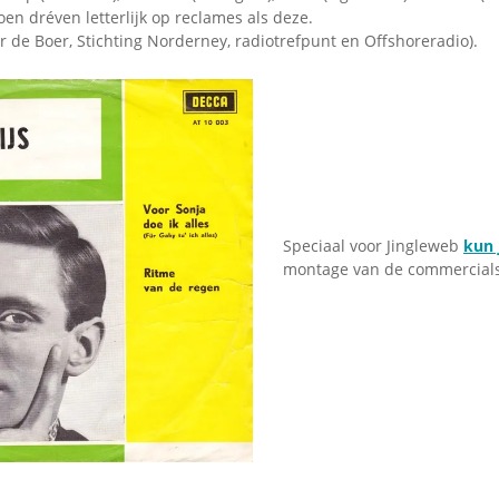
Omroepbanden
en dréven letterlijk op reclames als deze.
 de Boer, Stichting Norderney, radiotrefpunt en Offshoreradio).
Stoomfluit Klaas
Vaak
Uitvinding
jinglecassette
Speciaal voor Jingleweb
kun 
montage van de commercial