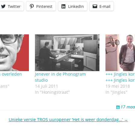
Twitter
Pinterest
LinkedIn
E-mail
 overleden
Jenever in de Phonogram
+++ Jingles kor
studio
+++ Jingles kor
mans"
14 juli 2011
19 mei 2018
In "Honingstraat"
In "Jingles"
17 maa
Unieke versie TROS uuropener ‘Het is weer donderdag…’ →