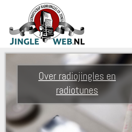
Over radiojingles en
radiotunes