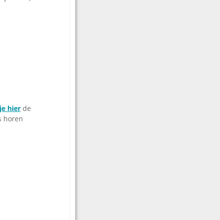
je hier
de
s horen