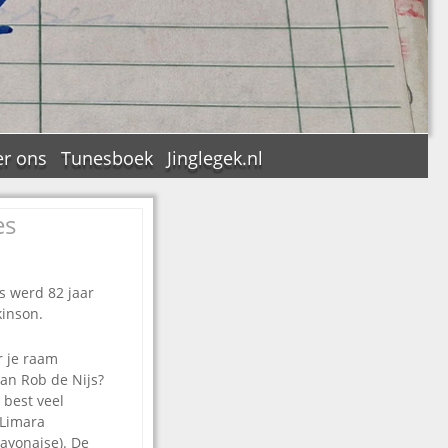
r ons
Tunesboek
Jinglegek.nl
es
n
s werd 82 jaar
kinson.
r je raam
an Rob de Nijs?
 best veel
 Limara
mayonaise). De