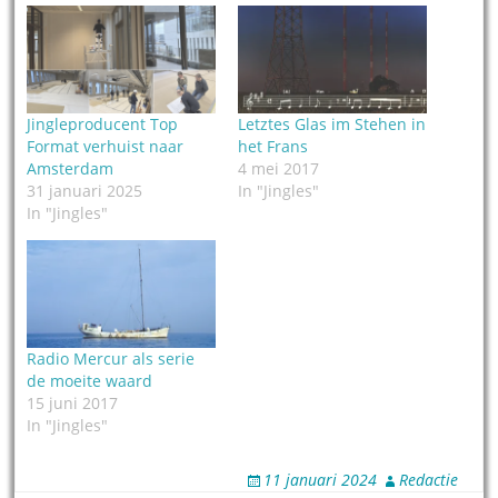
Jingleproducent Top
Letztes Glas im Stehen in
Format verhuist naar
het Frans
Amsterdam
4 mei 2017
31 januari 2025
In "Jingles"
In "Jingles"
Radio Mercur als serie
de moeite waard
15 juni 2017
In "Jingles"
11 januari 2024
Redactie