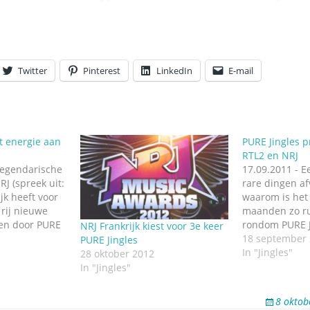
Twitter
Pinterest
LinkedIn
E-mail
t energie aan
PURE Jingles p
RTL2 en NRJ
 legendarische
17.09.2011 - E
RJ (spreek uit:
rare dingen af
jk heeft voor
waarom is het 
 rij nieuwe
maanden zo ru
ken door PURE
rondom PURE J
NRJ Frankrijk kiest voor 3e keer
sum. De
reden: ze maakt
18 september
PURE Jingles
 nieuwe
de nieuwe jing
In "Jingles"
28 oktober 2012
 was, volgens
Franse hitstat
In "Jingles"
zelf, om
pop-rock merk
 te maken die
voor NRJ bestaa
8 oktob
it zijn.…
verdeeld…