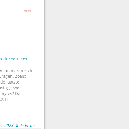
roduceert voor
en mens kan zich
vragen. Zoals:
de laatste
stig geweest
ingles? De
en in alle stilte
 2011
les voor het
ion NRJ en het
 RTL2. Het pakket
t uit 46 jingles,
er 2023
Redactie