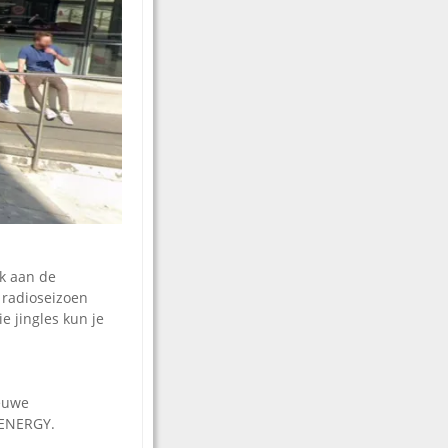
ok aan de
 radioseizoen
e jingles kun je
ieuwe
 ENERGY.