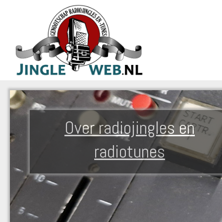
Over radiojingles en
radiotunes