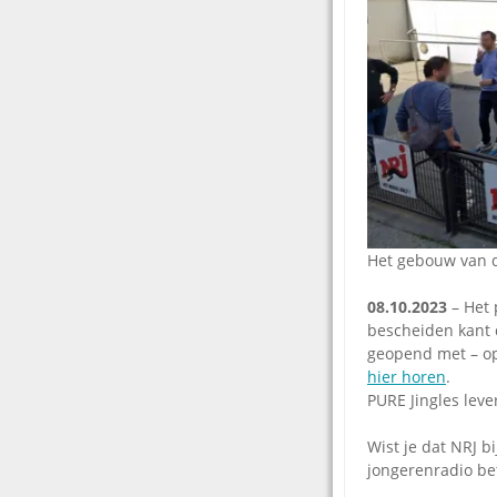
Het gebouw van de
08.10.2023
– Het 
bescheiden kant 
geopend met – op
hier horen
.
PURE Jingles leve
Wist je dat NRJ b
jongerenradio be