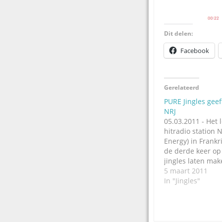
Dit delen:
Facebook
Gerelateerd
PURE Jingles geef
NRJ
05.03.2011 - Het
hitradio station N
Energy) in Frankri
de derde keer op
jingles laten ma
Jingles in Hilver
5 maart 2011
opdracht van de
In "Jingles"
programmaleider
het jinglebedrijf 
krachtige jingles
hun tijd ver vooru