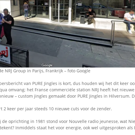
Omroepbanden
Stoomfluit Klaas
Vaak
Uitvinding
jinglecassette
 NRJ Group in Parijs, Frankrijk – foto Google
persbericht van PURE Jingles is kort, dus houden wij het dit keer o
qua omvang; het Franse commerciële station NRJ heeft het nieuwe
nieuw – custom jingles gemaakt door PURE Jingles in Hilversum. Di
rt 2 keer per jaar steeds 10 nieuwe cuts voor de zender.
ij de oprichting in 1981 stond voor Nouvelle radio jeunesse, wat N
tekent? Inmiddels staat het voor energie, ook wel uitgesproken als