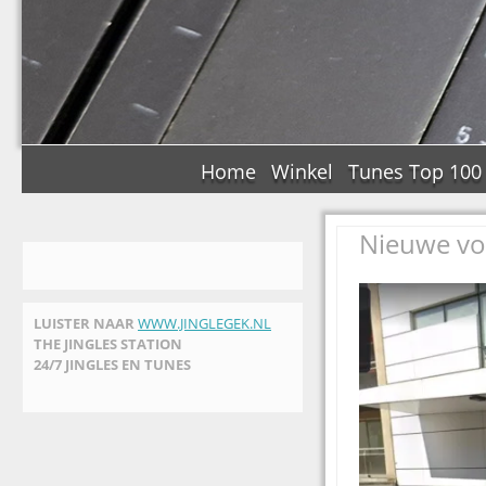
Home
Winkel
Tunes Top 100
Nieuwe vo
LUISTER NAAR
WWW.JINGLEGEK.NL
THE JINGLES STATION
24/7 JINGLES EN TUNES