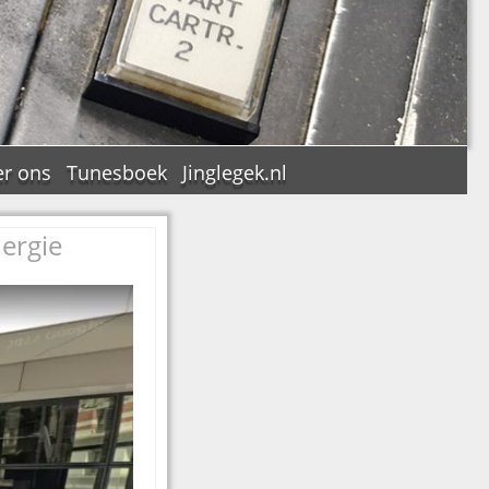
r ons
Tunesboek
Jinglegek.nl
ergie
n