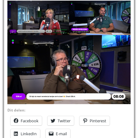
Dit delen:
Facebook
Twitter
Pinterest
LinkedIn
E-mail