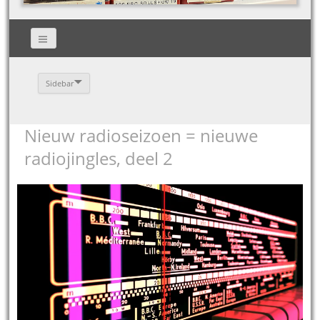
Sidebar
Nieuw radioseizoen = nieuwe
radiojingles, deel 2