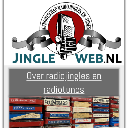
Over radiojingles en
radiotunes